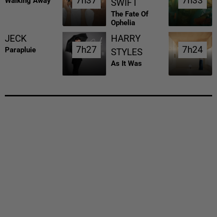
7h37
7h37
7h33
7h33
Walking Away
SWIFT
The Fate Of
Ophelia
JECK
HARRY
7h27
7h27
7h24
7h24
Parapluie
STYLES
As It Was