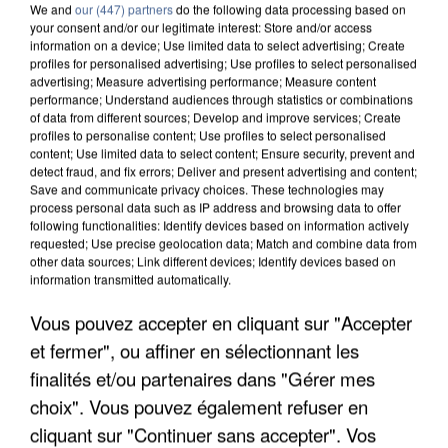
We and
our (447) partners
do the following data processing based on
your consent and/or our legitimate interest: Store and/or access
information on a device; Use limited data to select advertising; Create
profiles for personalised advertising; Use profiles to select personalised
advertising; Measure advertising performance; Measure content
performance; Understand audiences through statistics or combinations
of data from different sources; Develop and improve services; Create
profiles to personalise content; Use profiles to select personalised
content; Use limited data to select content; Ensure security, prevent and
detect fraud, and fix errors; Deliver and present advertising and content;
Save and communicate privacy choices. These technologies may
process personal data such as IP address and browsing data to offer
following functionalities: Identify devices based on information actively
requested; Use precise geolocation data; Match and combine data from
other data sources; Link different devices; Identify devices based on
information transmitted automatically.
APRÈS TOUTES CES CANICULES, LES REFUGES
Vous pouvez accepter en cliquant sur "Accepter
DE FAUNE SAUVAGE SONT...
et fermer", ou affiner en sélectionnant les
finalités et/ou partenaires dans "Gérer mes
choix". Vous pouvez également refuser en
cliquant sur "Continuer sans accepter". Vos