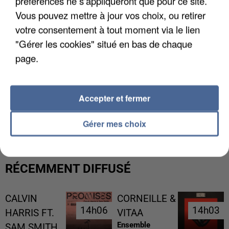
préférences ne s'appliqueront que pour ce site.
Vous pouvez mettre à jour vos choix, ou retirer
votre consentement à tout moment via le lien
"Gérer les cookies" situé en bas de chaque
page.
Accepter et fermer
L’UN DES FONDATEURS SUPPOSÉS DE LA DZ
MAFIA INTERPELLÉ EN ALGÉRIE
Gérer mes choix
RÉCEMMENT DIFFUSÉ
CALVIN
CORNEILLE &
14h06
14h06
14h03
14h03
HARRIS FT.
VITAA
Ensemble
SAM SMITH