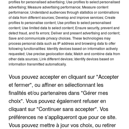
profiles for personalised advertising; Use profiles to select personalised
advertising; Measure advertising performance; Measure content
performance; Understand audiences through statistics or combinations
of data from different sources; Develop and improve services; Create
profiles to personalise content; Use profiles to select personalised
content; Use limited data to select content; Ensure security, prevent and
detect fraud, and fix errors; Deliver and present advertising and content;
Save and communicate privacy choices. These technologies may
process personal data such as IP address and browsing data to offer
following functionalities: Identify devices based on information actively
APRÈS TOUTES CES CANICULES, LES REFUGES
requested; Use precise geolocation data; Match and combine data from
other data sources; Link different devices; Identify devices based on
DE FAUNE SAUVAGE SONT...
information transmitted automatically.
Vous pouvez accepter en cliquant sur "Accepter
et fermer", ou affiner en sélectionnant les
finalités et/ou partenaires dans "Gérer mes
choix". Vous pouvez également refuser en
cliquant sur "Continuer sans accepter". Vos
préférences ne s'appliqueront que pour ce site.
Vous pouvez mettre à jour vos choix, ou retirer