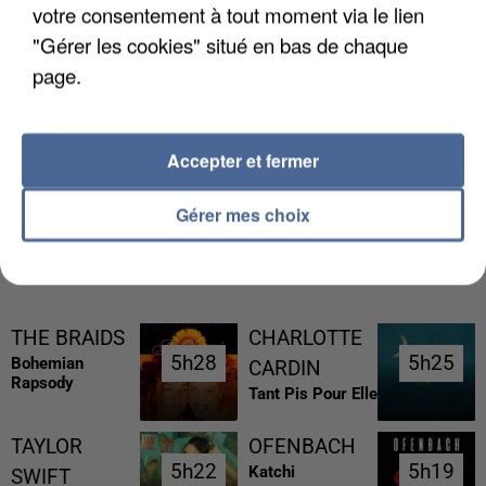
votre consentement à tout moment via le lien
"Gérer les cookies" situé en bas de chaque
page.
L’UN DES FONDATEURS SUPPOSÉS DE LA DZ
MAFIA INTERPELLÉ EN ALGÉRIE
Accepter et fermer
Gérer mes choix
RÉCEMMENT DIFFUSÉ
THE BRAIDS
CHARLOTTE
5h28
5h28
5h25
5h25
Bohemian
CARDIN
Rapsody
Tant Pis Pour Elle
TAYLOR
OFENBACH
5h22
5h22
5h19
5h19
Katchi
SWIFT