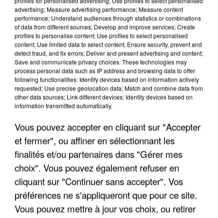
profiles for personalised advertising; Use profiles to select personalised
advertising; Measure advertising performance; Measure content
performance; Understand audiences through statistics or combinations
of data from different sources; Develop and improve services; Create
profiles to personalise content; Use profiles to select personalised
content; Use limited data to select content; Ensure security, prevent and
detect fraud, and fix errors; Deliver and present advertising and content;
Save and communicate privacy choices. These technologies may
process personal data such as IP address and browsing data to offer
following functionalities: Identify devices based on information actively
UN SECOND CADRE DE LA DZ MAFIA
requested; Use precise geolocation data; Match and combine data from
INTERPELLÉ EN ALGÉRIE
other data sources; Link different devices; Identify devices based on
information transmitted automatically.
Vous pouvez accepter en cliquant sur "Accepter
et fermer", ou affiner en sélectionnant les
finalités et/ou partenaires dans "Gérer mes
choix". Vous pouvez également refuser en
cliquant sur "Continuer sans accepter". Vos
préférences ne s'appliqueront que pour ce site.
Vous pouvez mettre à jour vos choix, ou retirer