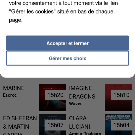
votre consentement à tout moment via le lien
"Gérer les cookies" situé en bas de chaque
page.
UNE TOURISTE DE L’OISE EMPORTÉE PAR UNE
COULÉE DE BOUE EN HAUTE-SAVOIE
Accepter et fermer
Gérer mes choix
RÉCEMMENT DIFFUSÉ
MARINE
IMAGINE
15h20
15h20
15h10
15h10
Escroc
DRAGONS
Waves
ED SHEERAN
CLARA
15h07
15h07
15h04
15h04
& MARTIN
LUCIANI
Amour Toujours