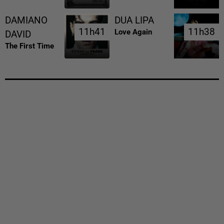
DAMIANO
DUA LIPA
11h41
11h41
11h38
11h38
Love Again
DAVID
The First Time