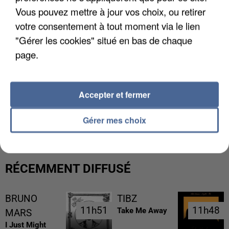
Vous pouvez mettre à jour vos choix, ou retirer
votre consentement à tout moment via le lien
"Gérer les cookies" situé en bas de chaque
page.
Accepter et fermer
LES DONNÉES DE 300 000 CLIENTS DÉROBÉES À
INTERMARCHÉ APRÈS UNE...
Gérer mes choix
RÉCEMMENT DIFFUSÉ
BRUNO
TIBZ
11h51
11h51
11h48
11h48
Take Me Away
MARS
I Just Might