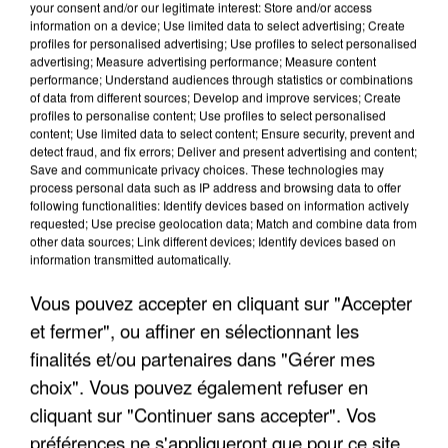
your consent and/or our legitimate interest: Store and/or access
information on a device; Use limited data to select advertising; Create
profiles for personalised advertising; Use profiles to select personalised
advertising; Measure advertising performance; Measure content
performance; Understand audiences through statistics or combinations
of data from different sources; Develop and improve services; Create
profiles to personalise content; Use profiles to select personalised
content; Use limited data to select content; Ensure security, prevent and
detect fraud, and fix errors; Deliver and present advertising and content;
Save and communicate privacy choices. These technologies may
process personal data such as IP address and browsing data to offer
following functionalities: Identify devices based on information actively
requested; Use precise geolocation data; Match and combine data from
other data sources; Link different devices; Identify devices based on
information transmitted automatically.
UNE TOURISTE DE L’OISE EMPORTÉE PAR UNE
COULÉE DE BOUE EN HAUTE-SAVOIE
Vous pouvez accepter en cliquant sur "Accepter
et fermer", ou affiner en sélectionnant les
finalités et/ou partenaires dans "Gérer mes
choix". Vous pouvez également refuser en
cliquant sur "Continuer sans accepter". Vos
préférences ne s'appliqueront que pour ce site.