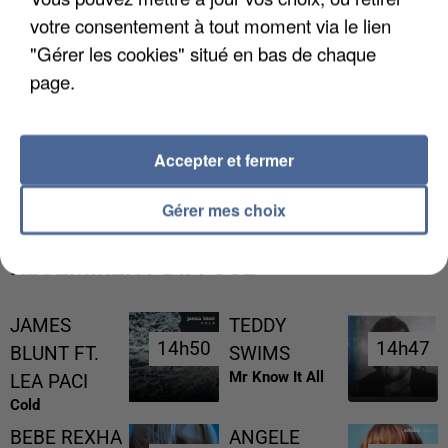
votre consentement à tout moment via le lien
"Gérer les cookies" situé en bas de chaque
page.
UNE TOURISTE DE L’OISE EMPORTÉE PAR UNE
Accepter et fermer
COULÉE DE BOUE EN HAUTE-SAVOIE
Gérer mes choix
RÉCEMMENT DIFFUSÉ
JAMES
TEDDY
14h50
14h50
14h47
14h47
BLUNT FT.
SWIMS
Mr Know It All
LEA PACI
Cold
BEBE REXHA
ANGELE