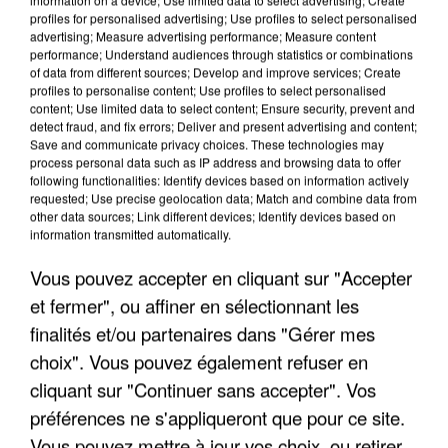
profiles for personalised advertising; Use profiles to select personalised
advertising; Measure advertising performance; Measure content
performance; Understand audiences through statistics or combinations
of data from different sources; Develop and improve services; Create
profiles to personalise content; Use profiles to select personalised
content; Use limited data to select content; Ensure security, prevent and
detect fraud, and fix errors; Deliver and present advertising and content;
Save and communicate privacy choices. These technologies may
process personal data such as IP address and browsing data to offer
following functionalities: Identify devices based on information actively
requested; Use precise geolocation data; Match and combine data from
UN SECOND CADRE DE LA DZ MAFIA
other data sources; Link different devices; Identify devices based on
INTERPELLÉ EN ALGÉRIE
information transmitted automatically.
Vous pouvez accepter en cliquant sur "Accepter
et fermer", ou affiner en sélectionnant les
finalités et/ou partenaires dans "Gérer mes
choix". Vous pouvez également refuser en
cliquant sur "Continuer sans accepter". Vos
préférences ne s'appliqueront que pour ce site.
Vous pouvez mettre à jour vos choix, ou retirer