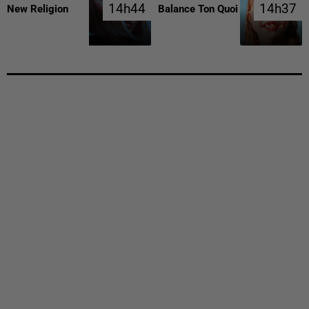
14h44
14h44
14h37
14h37
New Religion
Balance Ton Quoi