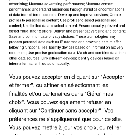
advertising; Measure advertising performance; Measure content
performance; Understand audiences through statistics or combinations
of data from different sources; Develop and improve services; Create
profiles to personalise content; Use profiles to select personalised
content; Use limited data to select content; Ensure security, prevent and
detect fraud, and fix errors; Deliver and present advertising and content;
Save and communicate privacy choices. These technologies may
process personal data such as IP address and browsing data to offer
following functionalities: Identify devices based on information actively
APRÈS TOUTES CES CANICULES, LES REFUGES
requested; Use precise geolocation data; Match and combine data from
DE FAUNE SAUVAGE SONT...
other data sources; Link different devices; Identify devices based on
information transmitted automatically.
Vous pouvez accepter en cliquant sur "Accepter
et fermer", ou affiner en sélectionnant les
finalités et/ou partenaires dans "Gérer mes
choix". Vous pouvez également refuser en
cliquant sur "Continuer sans accepter". Vos
préférences ne s'appliqueront que pour ce site.
Vous pouvez mettre à jour vos choix, ou retirer