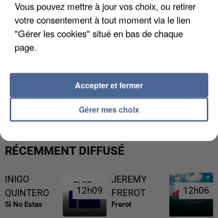
Vous pouvez mettre à jour vos choix, ou retirer
votre consentement à tout moment via le lien
"Gérer les cookies" situé en bas de chaque
page.
Accepter et fermer
UNE TOURISTE DE L’OISE EMPORTÉE PAR UNE
COULÉE DE BOUE EN HAUTE-SAVOIE
Gérer mes choix
RÉCEMMENT DIFFUSÉ
INIGO
JEREMY
12h09
12h09
12h06
12h06
QUINTERO
FREROT
Si No Estas
Frerot