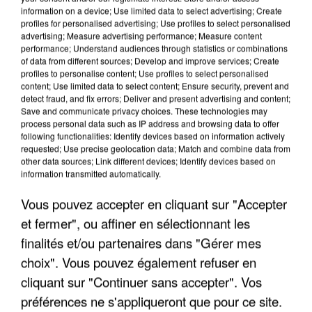
information on a device; Use limited data to select advertising; Create
profiles for personalised advertising; Use profiles to select personalised
advertising; Measure advertising performance; Measure content
performance; Understand audiences through statistics or combinations
of data from different sources; Develop and improve services; Create
profiles to personalise content; Use profiles to select personalised
content; Use limited data to select content; Ensure security, prevent and
detect fraud, and fix errors; Deliver and present advertising and content;
Save and communicate privacy choices. These technologies may
process personal data such as IP address and browsing data to offer
following functionalities: Identify devices based on information actively
requested; Use precise geolocation data; Match and combine data from
other data sources; Link different devices; Identify devices based on
UN SECOND CADRE DE LA DZ MAFIA
information transmitted automatically.
INTERPELLÉ EN ALGÉRIE
Vous pouvez accepter en cliquant sur "Accepter
et fermer", ou affiner en sélectionnant les
finalités et/ou partenaires dans "Gérer mes
choix". Vous pouvez également refuser en
cliquant sur "Continuer sans accepter". Vos
préférences ne s'appliqueront que pour ce site.