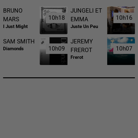
BRUNO
JUNGELI ET
10h18
10h18
10h16
10h16
MARS
EMMA
I Just Might
Juste Un Peu
SAM SMITH
JEREMY
10h09
10h09
10h07
10h07
Diamonds
FREROT
Frerot