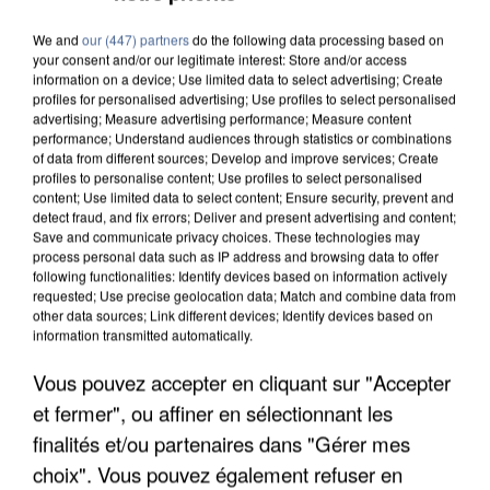
We and
our (447) partners
do the following data processing based on
your consent and/or our legitimate interest: Store and/or access
information on a device; Use limited data to select advertising; Create
profiles for personalised advertising; Use profiles to select personalised
advertising; Measure advertising performance; Measure content
performance; Understand audiences through statistics or combinations
of data from different sources; Develop and improve services; Create
profiles to personalise content; Use profiles to select personalised
content; Use limited data to select content; Ensure security, prevent and
detect fraud, and fix errors; Deliver and present advertising and content;
Save and communicate privacy choices. These technologies may
process personal data such as IP address and browsing data to offer
following functionalities: Identify devices based on information actively
requested; Use precise geolocation data; Match and combine data from
other data sources; Link different devices; Identify devices based on
information transmitted automatically.
Vous pouvez accepter en cliquant sur "Accepter
UNE TOURISTE DE L’OISE EMPORTÉE PAR UNE
et fermer", ou affiner en sélectionnant les
COULÉE DE BOUE EN HAUTE-SAVOIE
finalités et/ou partenaires dans "Gérer mes
choix". Vous pouvez également refuser en