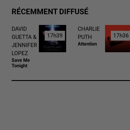
RÉCEMMENT DIFFUSÉ
DAVID
CHARLIE
17h39
17h39
17h36
17h36
GUETTA &
PUTH
Attention
JENNIFER
LOPEZ
Save Me
Tonight