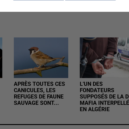
APRÈS TOUTES CES
L’UN DES
CANICULES, LES
FONDATEURS
REFUGES DE FAUNE
SUPPOSÉS DE LA D
SAUVAGE SONT...
MAFIA INTERPELL
EN ALGÉRIE