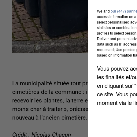
We and
our (447) partn
access information on a 
select personalised ad
statistics or combinatio
profiles to select person
Deliver and present adv
data such as IP address 
requested; Use precise g
based on information tra
Vous pouvez acce
les finalités et
La municipalité située tout près de Clermont vi
en cliquant sur 
cimetières de la commune : il s'agit de deux ba
ce site. Vous po
recevoir les plantes, la terre et les fleurs fanée
moment via le li
moins cher à traiter », précise la mairie. Le pr
nouveau à l'ancien cimetière. Quant au second bac
Crédit : Nicolas Chacun