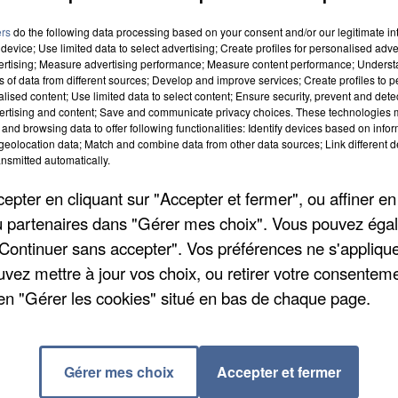
ers
do the following data processing based on your consent and/or our legitimate int
device; Use limited data to select advertising; Create profiles for personalised adver
vertising; Measure advertising performance; Measure content performance; Unders
ns of data from different sources; Develop and improve services; Create profiles to 
alised content; Use limited data to select content; Ensure security, prevent and detect
ertising and content; Save and communicate privacy choices. These technologies
and browsing data to offer following functionalities: Identify devices based on infor
eolocation data; Match and combine data from other data sources; Link different de
nsmitted automatically.
pter en cliquant sur "Accepter et fermer", ou affiner en
/ou partenaires dans "Gérer mes choix". Vous pouvez éga
ent d'aménager une nouveauté. Elle se trouve dans les
"Continuer sans accepter". Vos préférences ne s'appliqu
cs à déchets verts. Ces contenants sont destinés à
uvez mettre à jour vos choix, ou retirer votre consenteme
s pour les recycler en compost. Ils « coûteront ainsi
en "Gérer les cookies" situé en bas de chaque page.
emier bac est placé à hauteur du passage menant du
, il est à l'entrée du nouveau.
Gérer mes choix
Accepter et fermer