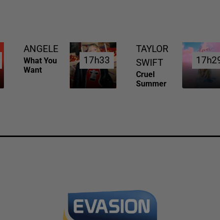
ANGELE
TAYLOR
17h33
17h33
17h2
17h2
What You
SWIFT
Want
Cruel
Summer