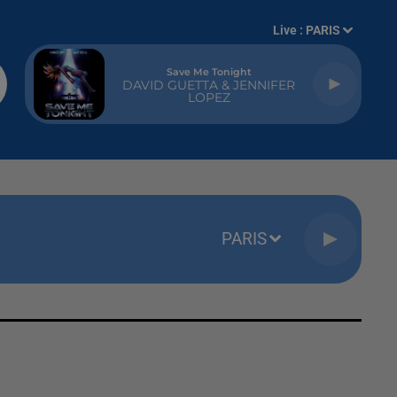
Live :
PARIS
Save Me Tonight
DAVID GUETTA & JENNIFER
LOPEZ
PARIS