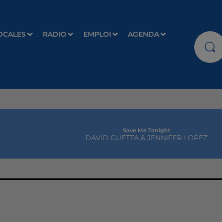
OCALES
RADIO
EMPLOI
AGENDA
Save Me Tonight
DAVID GUETTA & JENNIFER LOPEZ