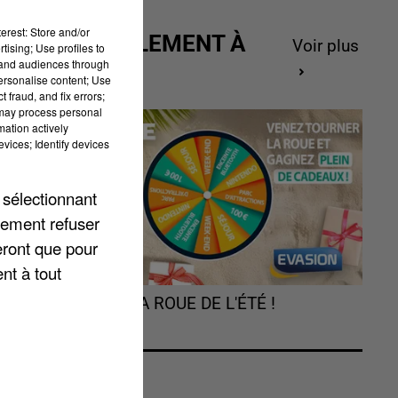
erest: Store and/or
ACTUELLEMENT À
Voir plus
tising; Use profiles to
GAGNER
tand audiences through
personalise content; Use
 fraud, and fix errors;
 may process personal
mation actively
vices; Identify devices
 sélectionnant
lement refuser
eront que pour
nt à tout
TOURNEZ LA ROUE DE L'ÉTÉ !