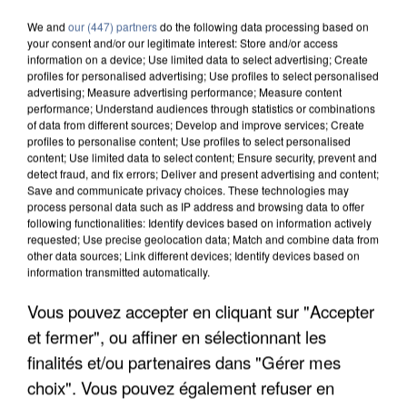
We and
our (447) partners
do the following data processing based on
your consent and/or our legitimate interest: Store and/or access
information on a device; Use limited data to select advertising; Create
profiles for personalised advertising; Use profiles to select personalised
advertising; Measure advertising performance; Measure content
performance; Understand audiences through statistics or combinations
of data from different sources; Develop and improve services; Create
profiles to personalise content; Use profiles to select personalised
content; Use limited data to select content; Ensure security, prevent and
detect fraud, and fix errors; Deliver and present advertising and content;
Save and communicate privacy choices. These technologies may
process personal data such as IP address and browsing data to offer
following functionalities: Identify devices based on information actively
requested; Use precise geolocation data; Match and combine data from
other data sources; Link different devices; Identify devices based on
information transmitted automatically.
Vous pouvez accepter en cliquant sur "Accepter
UN SECOND CADRE DE LA DZ MAFIA
INTERPELLÉ EN ALGÉRIE
et fermer", ou affiner en sélectionnant les
finalités et/ou partenaires dans "Gérer mes
choix". Vous pouvez également refuser en