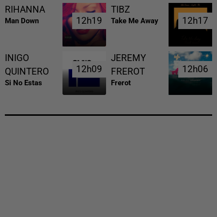
RIHANNA
TIBZ
12h19
12h19
12h17
12h17
Man Down
Take Me Away
INIGO
JEREMY
12h09
12h09
12h06
12h06
QUINTERO
FREROT
Si No Estas
Frerot