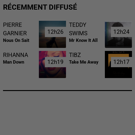
RÉCEMMENT DIFFUSÉ
PIERRE
TEDDY
12h26
12h26
12h24
12h24
GARNIER
SWIMS
Nous On Sait
Mr Know It All
RIHANNA
TIBZ
12h19
12h19
12h17
12h17
Man Down
Take Me Away