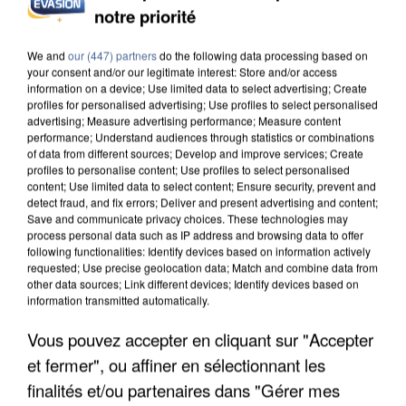
notre priorité
L’UN DES FONDATEURS SUPPOSÉS DE LA DZ
MAFIA INTERPELLÉ EN ALGÉRIE
We and
our (447) partners
do the following data processing based on
your consent and/or our legitimate interest: Store and/or access
information on a device; Use limited data to select advertising; Create
profiles for personalised advertising; Use profiles to select personalised
advertising; Measure advertising performance; Measure content
performance; Understand audiences through statistics or combinations
of data from different sources; Develop and improve services; Create
profiles to personalise content; Use profiles to select personalised
content; Use limited data to select content; Ensure security, prevent and
detect fraud, and fix errors; Deliver and present advertising and content;
Save and communicate privacy choices. These technologies may
process personal data such as IP address and browsing data to offer
following functionalities: Identify devices based on information actively
requested; Use precise geolocation data; Match and combine data from
other data sources; Link different devices; Identify devices based on
information transmitted automatically.
Vous pouvez accepter en cliquant sur "Accepter
et fermer", ou affiner en sélectionnant les
UN SECOND CADRE DE LA DZ MAFIA
finalités et/ou partenaires dans "Gérer mes
INTERPELLÉ EN ALGÉRIE