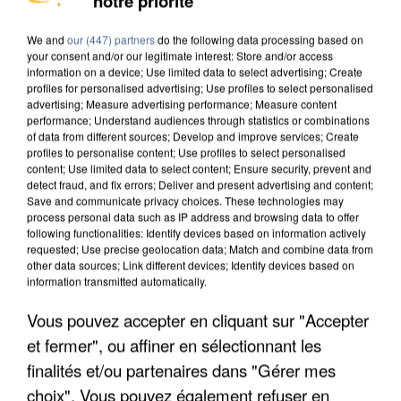
notre priorité
INTERPELLÉ EN ALGÉRIE
We and
our (447) partners
do the following data processing based on
your consent and/or our legitimate interest: Store and/or access
information on a device; Use limited data to select advertising; Create
profiles for personalised advertising; Use profiles to select personalised
advertising; Measure advertising performance; Measure content
performance; Understand audiences through statistics or combinations
of data from different sources; Develop and improve services; Create
profiles to personalise content; Use profiles to select personalised
content; Use limited data to select content; Ensure security, prevent and
detect fraud, and fix errors; Deliver and present advertising and content;
Save and communicate privacy choices. These technologies may
process personal data such as IP address and browsing data to offer
following functionalities: Identify devices based on information actively
requested; Use precise geolocation data; Match and combine data from
other data sources; Link different devices; Identify devices based on
information transmitted automatically.
Vous pouvez accepter en cliquant sur "Accepter
UNE TOURISTE DE L’OISE EMPORTÉE PAR UNE
et fermer", ou affiner en sélectionnant les
COULÉE DE BOUE EN HAUTE-SAVOIE
finalités et/ou partenaires dans "Gérer mes
choix". Vous pouvez également refuser en