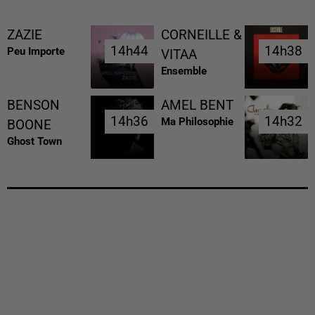
ZAZIE
CORNEILLE &
14h44
14h44
14h38
14h38
Peu Importe
VITAA
Ensemble
BENSON
AMEL BENT
14h36
14h36
14h32
14h32
Ma Philosophie
BOONE
Ghost Town