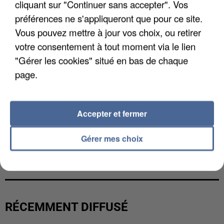
cliquant sur "Continuer sans accepter". Vos
préférences ne s'appliqueront que pour ce site.
Vous pouvez mettre à jour vos choix, ou retirer
votre consentement à tout moment via le lien
"Gérer les cookies" situé en bas de chaque
page.
Accepter et fermer
Gérer mes choix
L’UN DES FONDATEURS SUPPOSÉS DE LA DZ
MAFIA INTERPELLÉ EN ALGÉRIE
RÉCEMMENT DIFFUSÉ