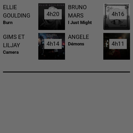
ELLIE
BRUNO
4h20
4h20
4h16
4h16
GOULDING
MARS
Burn
I Just Might
GIMS ET
ANGELE
4h14
4h14
4h11
4h11
Démons
LILJAY
Camera