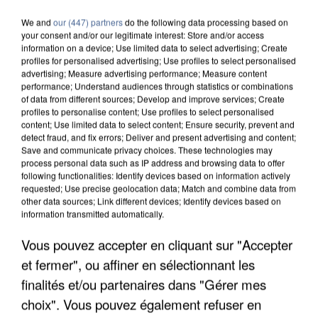
We and
our (447) partners
do the following data processing based on
your consent and/or our legitimate interest: Store and/or access
information on a device; Use limited data to select advertising; Create
profiles for personalised advertising; Use profiles to select personalised
advertising; Measure advertising performance; Measure content
performance; Understand audiences through statistics or combinations
of data from different sources; Develop and improve services; Create
profiles to personalise content; Use profiles to select personalised
content; Use limited data to select content; Ensure security, prevent and
detect fraud, and fix errors; Deliver and present advertising and content;
Save and communicate privacy choices. These technologies may
process personal data such as IP address and browsing data to offer
following functionalities: Identify devices based on information actively
requested; Use precise geolocation data; Match and combine data from
other data sources; Link different devices; Identify devices based on
information transmitted automatically.
Vous pouvez accepter en cliquant sur "Accepter
APRÈS TOUTES CES CANICULES, LES REFUGES
DE FAUNE SAUVAGE SONT...
et fermer", ou affiner en sélectionnant les
finalités et/ou partenaires dans "Gérer mes
choix". Vous pouvez également refuser en