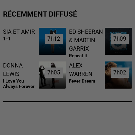
RÉCEMMENT DIFFUSÉ
SIA ET AMIR
ED SHEERAN
7h12
7h12
7h09
7h09
1+1
& MARTIN
GARRIX
Repeat It
DONNA
ALEX
7h05
7h05
7h02
7h02
LEWIS
WARREN
I Love You
Fever Dream
Always Forever