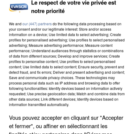
Le respect de votre vie privée est
notre priorité
APRÈS TOUTES CES CANICULES, LES REFUGES
DE FAUNE SAUVAGE SONT...
We and
our (447) partners
do the following data processing based on
your consent and/or our legitimate interest: Store and/or access
information on a device; Use limited data to select advertising; Create
profiles for personalised advertising; Use profiles to select personalised
advertising; Measure advertising performance; Measure content
performance; Understand audiences through statistics or combinations
of data from different sources; Develop and improve services; Create
profiles to personalise content; Use profiles to select personalised
content; Use limited data to select content; Ensure security, prevent and
detect fraud, and fix errors; Deliver and present advertising and content;
Save and communicate privacy choices. These technologies may
process personal data such as IP address and browsing data to offer
following functionalities: Identify devices based on information actively
requested; Use precise geolocation data; Match and combine data from
other data sources; Link different devices; Identify devices based on
information transmitted automatically.
Vous pouvez accepter en cliquant sur "Accepter
et fermer", ou affiner en sélectionnant les
L’UN DES FONDATEURS SUPPOSÉS DE LA DZ
finalités et/ou partenaires dans "Gérer mes