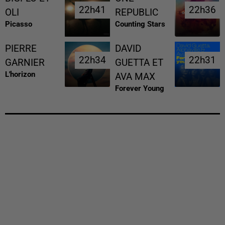
22h41
22h41
22h36
22h36
OLI
REPUBLIC
Picasso
Counting Stars
PIERRE
DAVID
22h34
22h34
22h31
22h31
GARNIER
GUETTA ET
L'horizon
AVA MAX
Forever Young