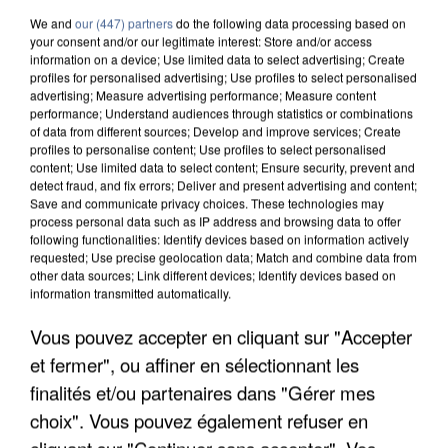
We and
our (447) partners
do the following data processing based on
your consent and/or our legitimate interest: Store and/or access
information on a device; Use limited data to select advertising; Create
profiles for personalised advertising; Use profiles to select personalised
advertising; Measure advertising performance; Measure content
performance; Understand audiences through statistics or combinations
of data from different sources; Develop and improve services; Create
profiles to personalise content; Use profiles to select personalised
content; Use limited data to select content; Ensure security, prevent and
detect fraud, and fix errors; Deliver and present advertising and content;
Save and communicate privacy choices. These technologies may
process personal data such as IP address and browsing data to offer
following functionalities: Identify devices based on information actively
requested; Use precise geolocation data; Match and combine data from
other data sources; Link different devices; Identify devices based on
information transmitted automatically.
APRÈS TOUTES CES CANICULES, LES REFUGES
Vous pouvez accepter en cliquant sur "Accepter
DE FAUNE SAUVAGE SONT...
et fermer", ou affiner en sélectionnant les
finalités et/ou partenaires dans "Gérer mes
choix". Vous pouvez également refuser en