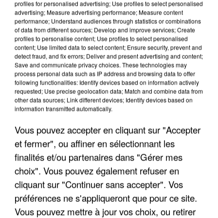
profiles for personalised advertising; Use profiles to select personalised
advertising; Measure advertising performance; Measure content
performance; Understand audiences through statistics or combinations
of data from different sources; Develop and improve services; Create
profiles to personalise content; Use profiles to select personalised
content; Use limited data to select content; Ensure security, prevent and
detect fraud, and fix errors; Deliver and present advertising and content;
Save and communicate privacy choices. These technologies may
process personal data such as IP address and browsing data to offer
following functionalities: Identify devices based on information actively
requested; Use precise geolocation data; Match and combine data from
APRÈS TOUTES CES CANICULES, LES REFUGES
other data sources; Link different devices; Identify devices based on
DE FAUNE SAUVAGE SONT...
information transmitted automatically.
Vous pouvez accepter en cliquant sur "Accepter
et fermer", ou affiner en sélectionnant les
finalités et/ou partenaires dans "Gérer mes
choix". Vous pouvez également refuser en
cliquant sur "Continuer sans accepter". Vos
préférences ne s'appliqueront que pour ce site.
Vous pouvez mettre à jour vos choix, ou retirer