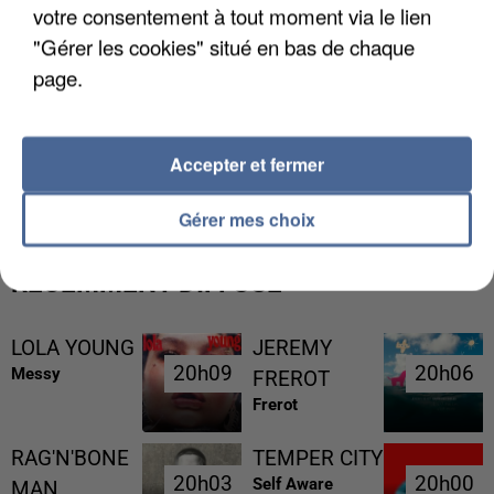
votre consentement à tout moment via le lien
"Gérer les cookies" situé en bas de chaque
page.
L’UN DES FONDATEURS SUPPOSÉS DE LA DZ
Accepter et fermer
MAFIA INTERPELLÉ EN ALGÉRIE
Gérer mes choix
RÉCEMMENT DIFFUSÉ
LOLA YOUNG
JEREMY
20h09
20h09
20h06
20h06
Messy
FREROT
Frerot
RAG'N'BONE
TEMPER CITY
20h03
20h03
20h00
20h00
Self Aware
MAN