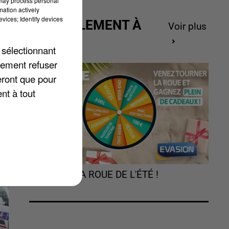
 may process personal
mation actively
vices; Identify devices
ACTUELLEMENT À
Voir plus
GAGNER
ie
 sélectionnant
lement refuser
n
eront que pour
nt à tout
a
TOURNEZ LA ROUE DE L'ÉTÉ !