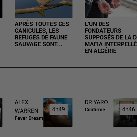
APRÈS TOUTES CES
L’UN DES
CANICULES, LES
FONDATEURS
REFUGES DE FAUNE
SUPPOSÉS DE LA D
SAUVAGE SONT...
MAFIA INTERPELL
EN ALGÉRIE
ALEX
DR YARO
4h49
4h49
4h46
4h46
Confirme
WARREN
Fever Dream