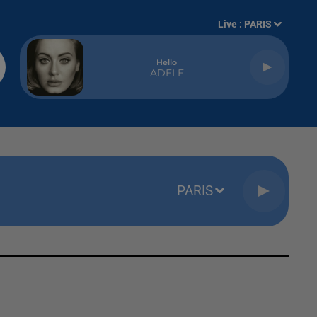
Live :
PARIS
Hello
ADELE
PARIS