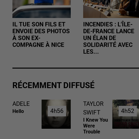
IL TUE SON FILS ET
INCENDIES : L’ÎLE-
ENVOIE DES PHOTOS
DE-FRANCE LANCE
À SON EX-
UN ÉLAN DE
COMPAGNE À NICE
SOLIDARITÉ AVEC
LES...
RÉCEMMENT DIFFUSÉ
ADELE
TAYLOR
4h56
4h56
4h52
4h52
Hello
SWIFT
I Knew You
Were
Trouble