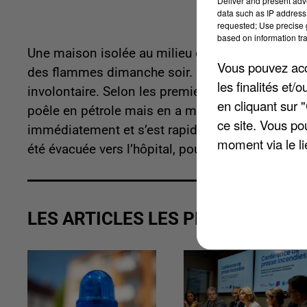
Deliver and present adv
data such as IP address 
requested; Use precise g
based on information tra
Une maison isolée au milieu des arbres, sur les 
Vous pouvez acce
des flammes dimanche soir. C'est l'habitante des
les finalités et
involontaire. Selon les premiers éléments de l'
en cliquant sur 
poêle en pétrole mais en a malencontreusement 
ce site. Vous po
immédiatement et s’est rapidement propagé. La m
moment via le li
été évacuée vers l’hôpital, pour prévenir un risqu
LES ARTICLES LES PLUS VUS