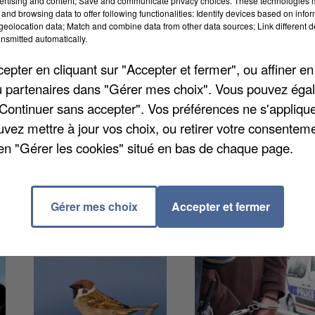
ertising and content; Save and communicate privacy choices. These technologies
and browsing data to offer following functionalities: Identify devices based on infor
eolocation data; Match and combine data from other data sources; Link different de
nsmitted automatically.
hauteurs de Saint-Jean-les-Deux-Jumeaux, a été la pro
pter en cliquant sur "Accepter et fermer", ou affiner en
 lieux qui est à l'origine des flammes, de manière
/ou partenaires dans "Gérer mes choix". Vous pouvez éga
enquête, cette dame âgée a voulu réapprovisionner so
"Continuer sans accepter". Vos préférences ne s'appliqu
répandu en dehors du foyer. Le feu a pris
uvez mettre à jour vos choix, ou retirer votre consenteme
aison n’a pu être sauvée. La propriétaire des lieux 
en "Gérer les cookies" situé en bas de chaque page.
e d’intoxication suite à l’inhalation de fumée.
Gérer mes choix
Accepter et fermer