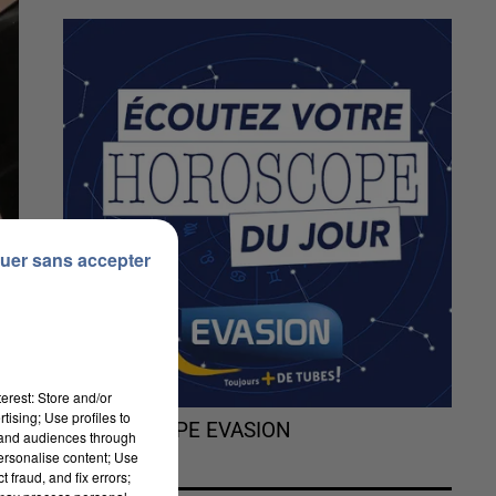
uer sans accepter
erest: Store and/or
tising; Use profiles to
L'HOROSCOPE EVASION
tand audiences through
personalise content; Use
 fraud, and fix errors;