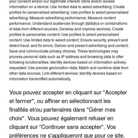
your consent and/or our legitimate interest: Store and/or access
information on a device; Use limited data to select advertising; Create
profiles for personalised advertising; Use profiles to select personalised
advertising; Measure advertising performance; Measure content
performance; Understand audiences through statistics or combinations
of data from different sources; Develop and improve services; Create
profiles to personalise content; Use profiles to select personalised
content; Use limited data to select content; Ensure security, prevent and
detect fraud, and fix errors; Deliver and present advertising and content;
Save and communicate privacy choices. These technologies may
process personal data such as IP address and browsing data to offer
following functionalities: Identify devices based on information actively
requested; Use precise geolocation data; Match and combine data from
other data sources; Link different devices; Identify devices based on
APRÈS TOUTES CES CANICULES, LES REFUGES
information transmitted automatically.
DE FAUNE SAUVAGE SONT...
Vous pouvez accepter en cliquant sur "Accepter
et fermer", ou affiner en sélectionnant les
finalités et/ou partenaires dans "Gérer mes
choix". Vous pouvez également refuser en
cliquant sur "Continuer sans accepter". Vos
préférences ne s'appliqueront que pour ce site.