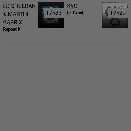
ED SHEERAN
KYO
17h33
17h33
17h29
17h29
Le Graal
& MARTIN
GARRIX
Repeat It