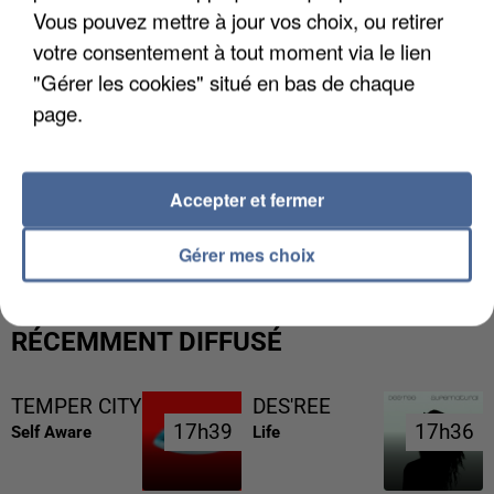
Vous pouvez mettre à jour vos choix, ou retirer
votre consentement à tout moment via le lien
"Gérer les cookies" situé en bas de chaque
page.
Accepter et fermer
L’UN DES FONDATEURS SUPPOSÉS DE LA DZ
MAFIA INTERPELLÉ EN ALGÉRIE
Gérer mes choix
RÉCEMMENT DIFFUSÉ
TEMPER CITY
DES'REE
17h39
17h39
17h36
17h36
Self Aware
Life