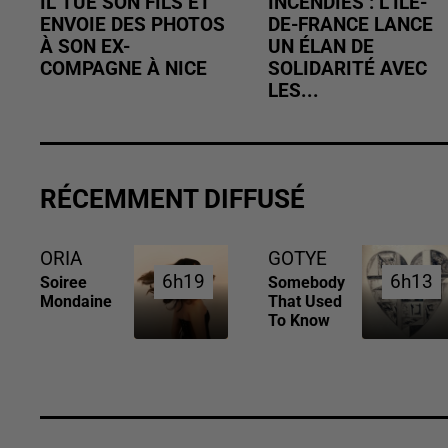
IL TUE SON FILS ET
INCENDIES : L’ÎLE-
ENVOIE DES PHOTOS
DE-FRANCE LANCE
À SON EX-
UN ÉLAN DE
COMPAGNE À NICE
SOLIDARITÉ AVEC
LES...
RÉCEMMENT DIFFUSÉ
ORIA
GOTYE
6h19
6h19
6h13
6h13
Soiree
Somebody
Mondaine
That Used
To Know