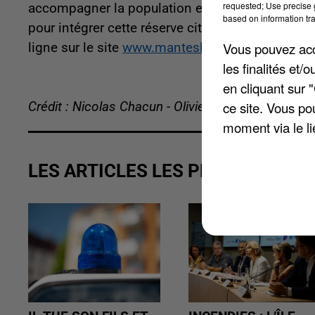
requested; Use precise g
accompagner la population en cas d'évènement m
based on information tra
pour intégrer cette réserve citoyenne. Il suffit d
Vous pouvez acce
ligne sur le site
www.manteslajolie.fr
.
les finalités et
en cliquant sur 
ce site. Vous po
Crédit : Nicolas Chacun - Olivier Doyen
moment via le li
LES ARTICLES LES PLUS VUS