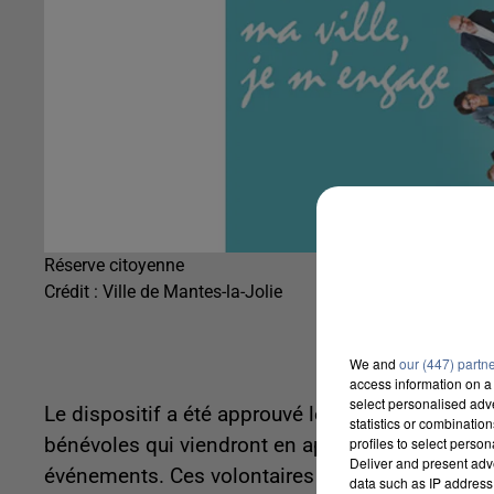
Réserve citoyenne
Crédit :
Ville de Mantes-la-Jolie
We and
our (447) partn
access information on a 
select personalised ad
Le dispositif a été approuvé le 3 juillet dernier p
statistics or combinatio
bénévoles qui viendront en appui des agents de l
profiles to select person
Deliver and present adv
événements. Ces volontaires pourront également 
data such as IP address 