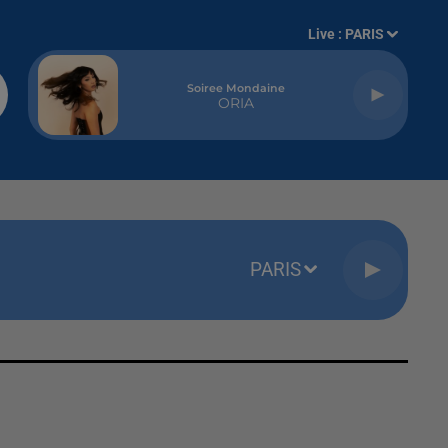
Live :
PARIS
Soiree Mondaine
ORIA
PARIS