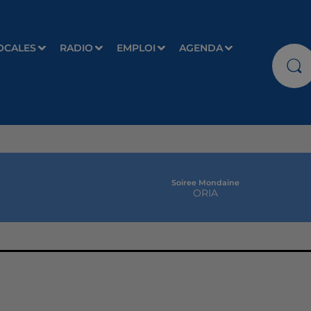
OCALES
RADIO
EMPLOI
AGENDA
Soiree Mondaine
ORIA