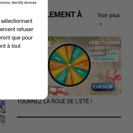
vices; Identify devices
ACTUELLEMENT À
Voir plus
 sélectionnant
GAGNER
lement refuser
eront que pour
nt à tout
TOURNEZ LA ROUE DE L'ÉTÉ !