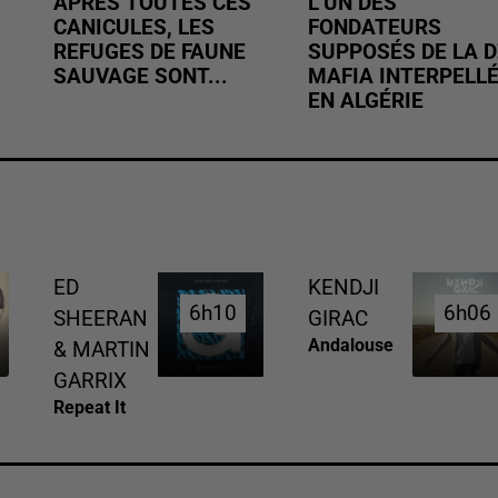
APRÈS TOUTES CES
L’UN DES
CANICULES, LES
FONDATEURS
REFUGES DE FAUNE
SUPPOSÉS DE LA D
SAUVAGE SONT...
MAFIA INTERPELL
EN ALGÉRIE
ED
KENDJI
6h10
6h10
6h06
6h06
SHEERAN
GIRAC
Andalouse
& MARTIN
GARRIX
Repeat It