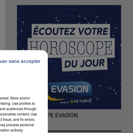
uer sans accepter
erest: Store and/or
tising; Use profiles to
tand audiences through
personalise content; Use
L'HOROSCOPE EVASION
 fraud, and fix errors;
 may process personal
mation actively