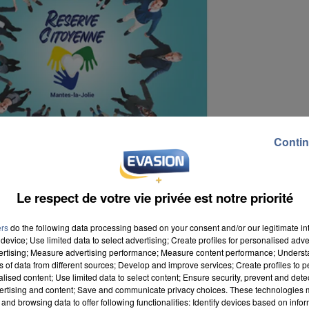
Contin
Le respect de votre vie privée est notre priorité
ers
do the following data processing based on your consent and/or our legitimate int
device; Use limited data to select advertising; Create profiles for personalised adver
vertising; Measure advertising performance; Measure content performance; Unders
ar le conseil municipal. Il sera constitué d'habitants
ns of data from different sources; Develop and improve services; Create profiles to 
a ville pour permettre l'organisation de différents
alised content; Use limited data to select content; Ensure security, prevent and detect
ertising and content; Save and communicate privacy choices. These technologies
intervenir lors d'opérations solidaires ou
and browsing data to offer following functionalities: Identify devices based on infor