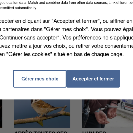
eolocation data; Match and combine data from other data sources; Link different de
ajeur. Aucune formation particulière n'est requise
nsmitted automatically.
'avoir au moins 18 ans et de remplir un formulaire en
pter en cliquant sur "Accepter et fermer", ou affiner en
/ou partenaires dans "Gérer mes choix". Vous pouvez éga
"Continuer sans accepter". Vos préférences ne s'appliqu
uvez mettre à jour vos choix, ou retirer votre consenteme
en "Gérer les cookies" situé en bas de chaque page.
Gérer mes choix
Accepter et fermer