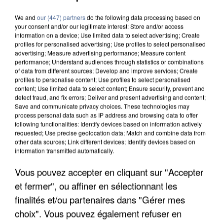
We and
our (447) partners
do the following data processing based on
your consent and/or our legitimate interest: Store and/or access
information on a device; Use limited data to select advertising; Create
profiles for personalised advertising; Use profiles to select personalised
advertising; Measure advertising performance; Measure content
performance; Understand audiences through statistics or combinations
of data from different sources; Develop and improve services; Create
profiles to personalise content; Use profiles to select personalised
content; Use limited data to select content; Ensure security, prevent and
detect fraud, and fix errors; Deliver and present advertising and content;
Save and communicate privacy choices. These technologies may
process personal data such as IP address and browsing data to offer
following functionalities: Identify devices based on information actively
requested; Use precise geolocation data; Match and combine data from
other data sources; Link different devices; Identify devices based on
information transmitted automatically.
Vous pouvez accepter en cliquant sur "Accepter
UN SECOND CADRE DE LA DZ MAFIA
et fermer", ou affiner en sélectionnant les
INTERPELLÉ EN ALGÉRIE
finalités et/ou partenaires dans "Gérer mes
choix". Vous pouvez également refuser en