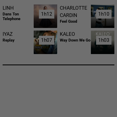
LINH
CHARLOTTE
1h12
1h12
1h10
1h10
Dans Ton
CARDIN
Telephone
Feel Good
IYAZ
KALEO
1h07
1h07
1h03
1h03
Replay
Way Down We Go