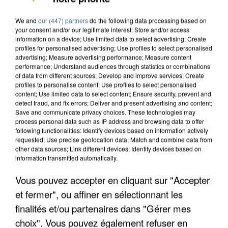
We and
our (447) partners
do the following data processing based on
your consent and/or our legitimate interest: Store and/or access
information on a device; Use limited data to select advertising; Create
profiles for personalised advertising; Use profiles to select personalised
advertising; Measure advertising performance; Measure content
performance; Understand audiences through statistics or combinations
of data from different sources; Develop and improve services; Create
profiles to personalise content; Use profiles to select personalised
content; Use limited data to select content; Ensure security, prevent and
detect fraud, and fix errors; Deliver and present advertising and content;
Save and communicate privacy choices. These technologies may
process personal data such as IP address and browsing data to offer
following functionalities: Identify devices based on information actively
requested; Use precise geolocation data; Match and combine data from
other data sources; Link different devices; Identify devices based on
information transmitted automatically.
Vous pouvez accepter en cliquant sur "Accepter
APRÈS TOUTES CES CANICULES, LES REFUGES
et fermer", ou affiner en sélectionnant les
DE FAUNE SAUVAGE SONT...
finalités et/ou partenaires dans "Gérer mes
choix". Vous pouvez également refuser en