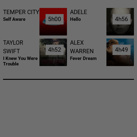
TEMPER CITY
ADELE
5h00
5h00
4h56
4h56
Self Aware
Hello
TAYLOR
ALEX
4h52
4h52
4h49
4h49
SWIFT
WARREN
I Knew You Were
Fever Dream
Trouble