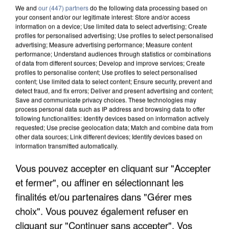
We and
our (447) partners
do the following data processing based on
your consent and/or our legitimate interest: Store and/or access
information on a device; Use limited data to select advertising; Create
profiles for personalised advertising; Use profiles to select personalised
advertising; Measure advertising performance; Measure content
performance; Understand audiences through statistics or combinations
of data from different sources; Develop and improve services; Create
profiles to personalise content; Use profiles to select personalised
content; Use limited data to select content; Ensure security, prevent and
detect fraud, and fix errors; Deliver and present advertising and content;
Save and communicate privacy choices. These technologies may
process personal data such as IP address and browsing data to offer
following functionalities: Identify devices based on information actively
requested; Use precise geolocation data; Match and combine data from
other data sources; Link different devices; Identify devices based on
information transmitted automatically.
APRÈS TOUTES CES CANICULES, LES REFUGES
DE FAUNE SAUVAGE SONT...
Vous pouvez accepter en cliquant sur "Accepter
et fermer", ou affiner en sélectionnant les
finalités et/ou partenaires dans "Gérer mes
choix". Vous pouvez également refuser en
cliquant sur "Continuer sans accepter". Vos