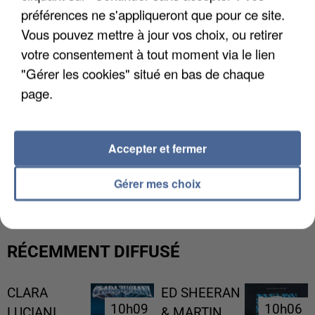
préférences ne s'appliqueront que pour ce site.
Vous pouvez mettre à jour vos choix, ou retirer
votre consentement à tout moment via le lien
"Gérer les cookies" situé en bas de chaque
page.
Accepter et fermer
L’UN DES FONDATEURS SUPPOSÉS DE LA DZ
MAFIA INTERPELLÉ EN ALGÉRIE
Gérer mes choix
RÉCEMMENT DIFFUSÉ
CLARA
ED SHEERAN
10h09
10h09
10h06
10h06
LUCIANI
& MARTIN