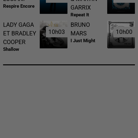
Respire Encore
GARRIX
Repeat It
LADY GAGA
BRUNO
10h03
10h03
10h00
10h00
ET BRADLEY
MARS
I Just Might
COOPER
Shallow