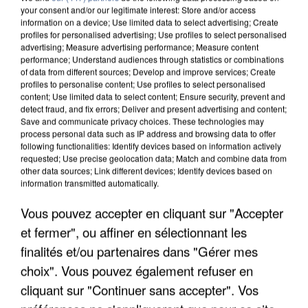
your consent and/or our legitimate interest: Store and/or access
information on a device; Use limited data to select advertising; Create
profiles for personalised advertising; Use profiles to select personalised
advertising; Measure advertising performance; Measure content
performance; Understand audiences through statistics or combinations
of data from different sources; Develop and improve services; Create
profiles to personalise content; Use profiles to select personalised
content; Use limited data to select content; Ensure security, prevent and
detect fraud, and fix errors; Deliver and present advertising and content;
Save and communicate privacy choices. These technologies may
process personal data such as IP address and browsing data to offer
following functionalities: Identify devices based on information actively
requested; Use precise geolocation data; Match and combine data from
other data sources; Link different devices; Identify devices based on
information transmitted automatically.
UNE TOURISTE DE L’OISE EMPORTÉE PAR UNE
COULÉE DE BOUE EN HAUTE-SAVOIE
Vous pouvez accepter en cliquant sur "Accepter
et fermer", ou affiner en sélectionnant les
finalités et/ou partenaires dans "Gérer mes
choix". Vous pouvez également refuser en
cliquant sur "Continuer sans accepter". Vos