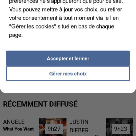
préférences ne s'appliqueront que pour ce site.
Vous pouvez mettre à jour vos choix, ou retirer
votre consentement à tout moment via le lien
"Gérer les cookies" situé en bas de chaque
page.
Accepter et fermer
LES DONNÉES DE 300 000 CLIENTS DÉROBÉES À
INTERMARCHÉ APRÈS UNE...
Gérer mes choix
RÉCEMMENT DIFFUSÉ
ANGELE
JUSTIN
9h27
9h27
9h23
9h23
What You Want
BIEBER