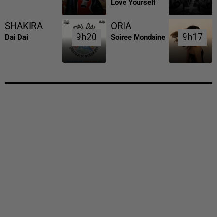
Love Yourself
SHAKIRA
ORIA
9h20
9h20
9h17
9h17
Dai Dai
Soiree Mondaine