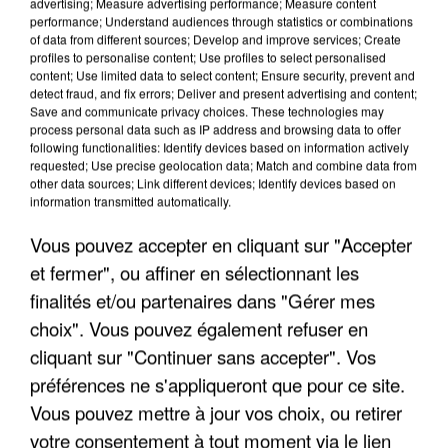
advertising; Measure advertising performance; Measure content
performance; Understand audiences through statistics or combinations
of data from different sources; Develop and improve services; Create
profiles to personalise content; Use profiles to select personalised
content; Use limited data to select content; Ensure security, prevent and
detect fraud, and fix errors; Deliver and present advertising and content;
Save and communicate privacy choices. These technologies may
process personal data such as IP address and browsing data to offer
APRÈS TOUTES CES CANICULES, LES REFUGES
following functionalities: Identify devices based on information actively
requested; Use precise geolocation data; Match and combine data from
DE FAUNE SAUVAGE SONT...
other data sources; Link different devices; Identify devices based on
information transmitted automatically.
Vous pouvez accepter en cliquant sur "Accepter
et fermer", ou affiner en sélectionnant les
finalités et/ou partenaires dans "Gérer mes
choix". Vous pouvez également refuser en
cliquant sur "Continuer sans accepter". Vos
préférences ne s'appliqueront que pour ce site.
Vous pouvez mettre à jour vos choix, ou retirer
votre consentement à tout moment via le lien