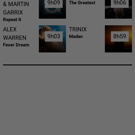
9h09
9h09
9h06
9h06
The Greatest
& MARTIN
GARRIX
Repeat It
ALEX
TRINIX
9h03
9h03
8h59
8h59
Madan
WARREN
Fever Dream