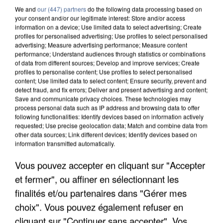
We and
our (447) partners
do the following data processing based on
your consent and/or our legitimate interest: Store and/or access
information on a device; Use limited data to select advertising; Create
profiles for personalised advertising; Use profiles to select personalised
advertising; Measure advertising performance; Measure content
performance; Understand audiences through statistics or combinations
of data from different sources; Develop and improve services; Create
profiles to personalise content; Use profiles to select personalised
content; Use limited data to select content; Ensure security, prevent and
detect fraud, and fix errors; Deliver and present advertising and content;
Save and communicate privacy choices. These technologies may
process personal data such as IP address and browsing data to offer
following functionalities: Identify devices based on information actively
requested; Use precise geolocation data; Match and combine data from
other data sources; Link different devices; Identify devices based on
information transmitted automatically.
APRÈS TOUTES CES CANICULES, LES REFUGES
Vous pouvez accepter en cliquant sur "Accepter
DE FAUNE SAUVAGE SONT...
et fermer", ou affiner en sélectionnant les
finalités et/ou partenaires dans "Gérer mes
choix". Vous pouvez également refuser en
cliquant sur "Continuer sans accepter". Vos