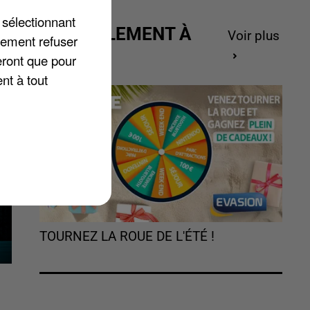
 sélectionnant
ACTUELLEMENT À
Voir plus
lement refuser
u
GAGNER
eront que pour
nt à tout
TOURNEZ LA ROUE DE L'ÉTÉ !