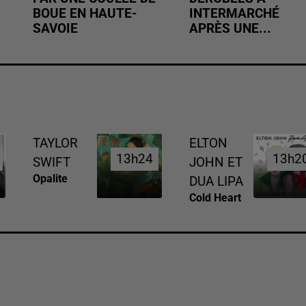
BOUE EN HAUTE-
INTERMARCHÉ
SAVOIE
APRÈS UNE...
TAYLOR
ELTON
13h24
13h24
13h2
13h2
SWIFT
JOHN ET
Opalite
DUA LIPA
Cold Heart