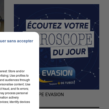
uer sans accepter
erest: Store and/or
tising; Use profiles to
tand audiences through
personalise content; Use
 fraud, and fix errors;
 may process personal
L'HOROSCOPE EVASION
mation actively
vices; Identify devices