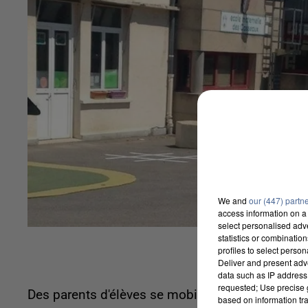
We and
our (447) partn
access information on a 
select personalised ad
statistics or combinatio
profiles to select person
Deliver and present adv
data such as IP address 
requested; Use precise g
Des parents d'élèves se mobilisent face à l'anno
based on information tra