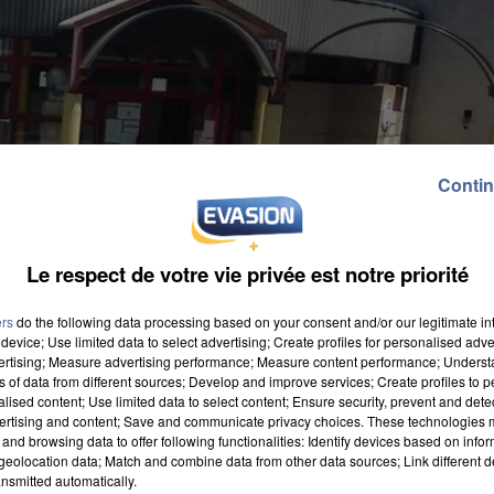
Contin
Le respect de votre vie privée est notre priorité
ers
do the following data processing based on your consent and/or our legitimate int
device; Use limited data to select advertising; Create profiles for personalised adver
vertising; Measure advertising performance; Measure content performance; Unders
ns of data from different sources; Develop and improve services; Create profiles to 
alised content; Use limited data to select content; Ensure security, prevent and detect
ertising and content; Save and communicate privacy choices. These technologies
and browsing data to offer following functionalities: Identify devices based on infor
eolocation data; Match and combine data from other data sources; Link different de
nce de la fermeture de deux classes à la rentrée
nsmitted automatically.