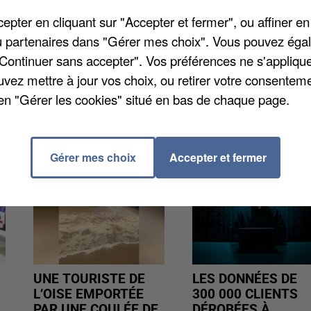
e lancer une pétition
sur le site change.org
pour
pter en cliquant sur "Accepter et fermer", ou affiner en
sse sur les quinze que compte le groupe scolaire
/ou partenaires dans "Gérer mes choix". Vous pouvez éga
ltés scolaires supplémentaires et une détérioration d
"Continuer sans accepter". Vos préférences ne s'appliqu
9 mai compte déjà 259 signatures.
uvez mettre à jour vos choix, ou retirer votre consenteme
en "Gérer les cookies" situé en bas de chaque page.
Gérer mes choix
Accepter et fermer
UNE TOURISTE DE
LES DONNÉES DE
L’OISE EMPORTÉE
300 000 CLIENTS
PAR UNE COULÉE DE
DÉROBÉES À