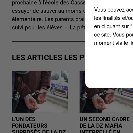
prochaine à l'école des Casseaux. Ils viennent d
Vous pouvez acce
essayer de sauver au moins une quatorzième cla
les finalités et
élémentaire. Les parents craignent des « difficu
en cliquant sur 
suivi pour les élèves ». La pétition lancée le 1
ce site. Vous po
moment via le li
LES ARTICLES LES PLUS VUS
L’UN DES
UN SECOND CADRE
FONDATEURS
DE LA DZ MAFIA
SUPPOSÉS DE LA DZ
INTERPELLÉ EN