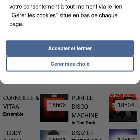
votre consentement à tout moment via le lien
"Gérer les cookies" situé en bas de chaque
page.
L’UN DES FONDATEURS SUPPOSÉS DE LA DZ
MAFIA INTERPELLÉ EN ALGÉRIE
Accepter et fermer
Gérer mes choix
RÉCEMMENT DIFFUSÉ
CORNEILLE &
PURPLE
18h06
18h06
18h04
18h04
VITAA
DISCO
Ensemble
MACHINE
In The Dark
TEDDY
DISIZ ET