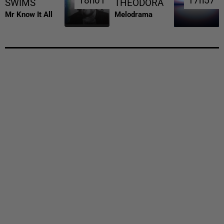
18h01
18h01
17h57
17h57
SWIMS
THEODORA
Mr Know It All
Melodrama