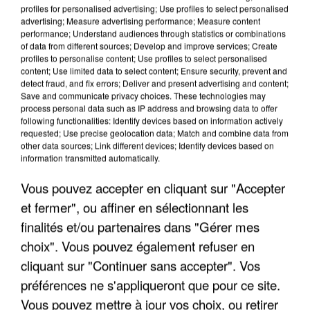
profiles for personalised advertising; Use profiles to select personalised
advertising; Measure advertising performance; Measure content
performance; Understand audiences through statistics or combinations
of data from different sources; Develop and improve services; Create
profiles to personalise content; Use profiles to select personalised
content; Use limited data to select content; Ensure security, prevent and
detect fraud, and fix errors; Deliver and present advertising and content;
Save and communicate privacy choices. These technologies may
process personal data such as IP address and browsing data to offer
following functionalities: Identify devices based on information actively
APRÈS TOUTES CES CANICULES, LES REFUGES
requested; Use precise geolocation data; Match and combine data from
DE FAUNE SAUVAGE SONT...
other data sources; Link different devices; Identify devices based on
information transmitted automatically.
Vous pouvez accepter en cliquant sur "Accepter
et fermer", ou affiner en sélectionnant les
finalités et/ou partenaires dans "Gérer mes
choix". Vous pouvez également refuser en
cliquant sur "Continuer sans accepter". Vos
préférences ne s'appliqueront que pour ce site.
Vous pouvez mettre à jour vos choix, ou retirer