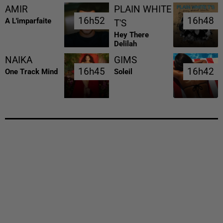
AMIR
PLAIN WHITE
16h52
16h52
16h48
16h48
A L'imparfaite
T'S
Hey There
Delilah
NAIKA
GIMS
16h45
16h45
16h42
16h42
One Track Mind
Soleil