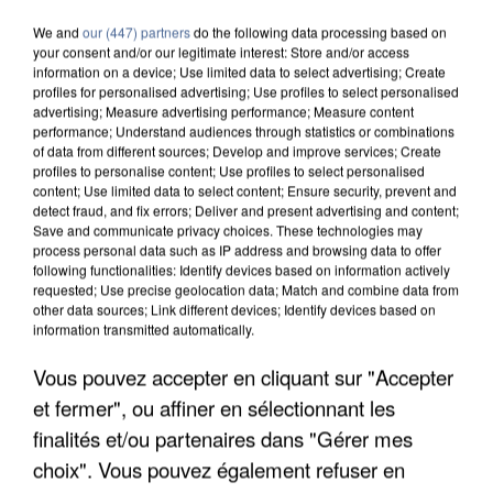
We and
our (447) partners
do the following data processing based on
your consent and/or our legitimate interest: Store and/or access
information on a device; Use limited data to select advertising; Create
profiles for personalised advertising; Use profiles to select personalised
advertising; Measure advertising performance; Measure content
performance; Understand audiences through statistics or combinations
of data from different sources; Develop and improve services; Create
profiles to personalise content; Use profiles to select personalised
content; Use limited data to select content; Ensure security, prevent and
detect fraud, and fix errors; Deliver and present advertising and content;
Save and communicate privacy choices. These technologies may
process personal data such as IP address and browsing data to offer
following functionalities: Identify devices based on information actively
requested; Use precise geolocation data; Match and combine data from
other data sources; Link different devices; Identify devices based on
information transmitted automatically.
Vous pouvez accepter en cliquant sur "Accepter
UNE TOURISTE DE L’OISE EMPORTÉE PAR UNE
COULÉE DE BOUE EN HAUTE-SAVOIE
et fermer", ou affiner en sélectionnant les
finalités et/ou partenaires dans "Gérer mes
choix". Vous pouvez également refuser en