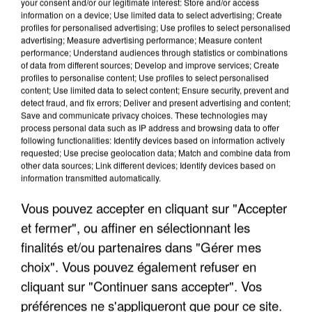
your consent and/or our legitimate interest: Store and/or access
information on a device; Use limited data to select advertising; Create
profiles for personalised advertising; Use profiles to select personalised
advertising; Measure advertising performance; Measure content
performance; Understand audiences through statistics or combinations
of data from different sources; Develop and improve services; Create
profiles to personalise content; Use profiles to select personalised
content; Use limited data to select content; Ensure security, prevent and
detect fraud, and fix errors; Deliver and present advertising and content;
Save and communicate privacy choices. These technologies may
process personal data such as IP address and browsing data to offer
following functionalities: Identify devices based on information actively
requested; Use precise geolocation data; Match and combine data from
other data sources; Link different devices; Identify devices based on
APRÈS TOUTES CES CANICULES, LES REFUGES
information transmitted automatically.
DE FAUNE SAUVAGE SONT...
Vous pouvez accepter en cliquant sur "Accepter
et fermer", ou affiner en sélectionnant les
finalités et/ou partenaires dans "Gérer mes
choix". Vous pouvez également refuser en
cliquant sur "Continuer sans accepter". Vos
préférences ne s'appliqueront que pour ce site.