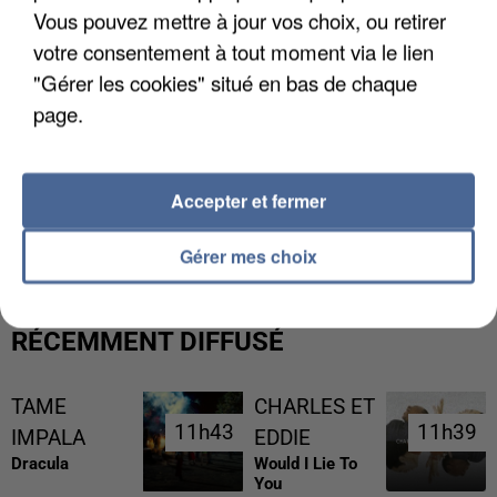
Vous pouvez mettre à jour vos choix, ou retirer
votre consentement à tout moment via le lien
"Gérer les cookies" situé en bas de chaque
page.
L’UN DES FONDATEURS SUPPOSÉS DE LA DZ
Accepter et fermer
MAFIA INTERPELLÉ EN ALGÉRIE
Gérer mes choix
RÉCEMMENT DIFFUSÉ
TAME
CHARLES ET
11h43
11h43
11h39
11h39
IMPALA
EDDIE
Dracula
Would I Lie To
You