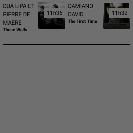
DUA LIPA ET
DAMIANO
11h36
11h36
11h32
11h32
PIERRE DE
DAVID
The First Time
MAERE
These Walls