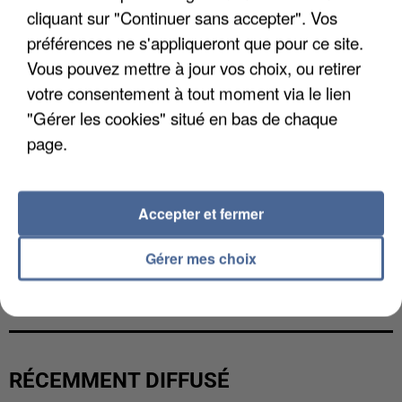
cliquant sur "Continuer sans accepter". Vos
préférences ne s'appliqueront que pour ce site.
Vous pouvez mettre à jour vos choix, ou retirer
votre consentement à tout moment via le lien
"Gérer les cookies" situé en bas de chaque
page.
Accepter et fermer
Gérer mes choix
L’UN DES FONDATEURS SUPPOSÉS DE LA DZ
MAFIA INTERPELLÉ EN ALGÉRIE
RÉCEMMENT DIFFUSÉ