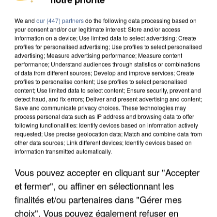
We and
our (447) partners
do the following data processing based on
your consent and/or our legitimate interest: Store and/or access
information on a device; Use limited data to select advertising; Create
profiles for personalised advertising; Use profiles to select personalised
advertising; Measure advertising performance; Measure content
performance; Understand audiences through statistics or combinations
of data from different sources; Develop and improve services; Create
profiles to personalise content; Use profiles to select personalised
content; Use limited data to select content; Ensure security, prevent and
detect fraud, and fix errors; Deliver and present advertising and content;
Save and communicate privacy choices. These technologies may
process personal data such as IP address and browsing data to offer
following functionalities: Identify devices based on information actively
requested; Use precise geolocation data; Match and combine data from
other data sources; Link different devices; Identify devices based on
information transmitted automatically.
Vous pouvez accepter en cliquant sur "Accepter
APRÈS TOUTES CES CANICULES, LES REFUGES
DE FAUNE SAUVAGE SONT...
et fermer", ou affiner en sélectionnant les
finalités et/ou partenaires dans "Gérer mes
choix". Vous pouvez également refuser en