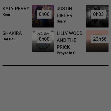
KATY PERRY
JUSTIN
0h06
0h06
0h03
0h03
Roar
BIEBER
Sorry
SHAKIRA
LILLY WOOD
0h00
0h00
23h56
23h56
Dai Dai
AND THE
PRICK
Prayer In C