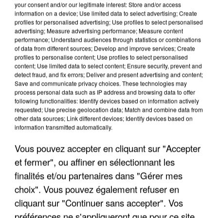
your consent and/or our legitimate interest: Store and/or access
information on a device; Use limited data to select advertising; Create
profiles for personalised advertising; Use profiles to select personalised
advertising; Measure advertising performance; Measure content
performance; Understand audiences through statistics or combinations
of data from different sources; Develop and improve services; Create
profiles to personalise content; Use profiles to select personalised
content; Use limited data to select content; Ensure security, prevent and
detect fraud, and fix errors; Deliver and present advertising and content;
Save and communicate privacy choices. These technologies may
process personal data such as IP address and browsing data to offer
following functionalities: Identify devices based on information actively
requested; Use precise geolocation data; Match and combine data from
other data sources; Link different devices; Identify devices based on
information transmitted automatically.
LES DONNÉES DE 300 000 CLIENTS DÉROBÉES À
Vous pouvez accepter en cliquant sur "Accepter
INTERMARCHÉ APRÈS UNE...
et fermer", ou affiner en sélectionnant les
finalités et/ou partenaires dans "Gérer mes
choix". Vous pouvez également refuser en
cliquant sur "Continuer sans accepter". Vos
préférences ne s'appliqueront que pour ce site.