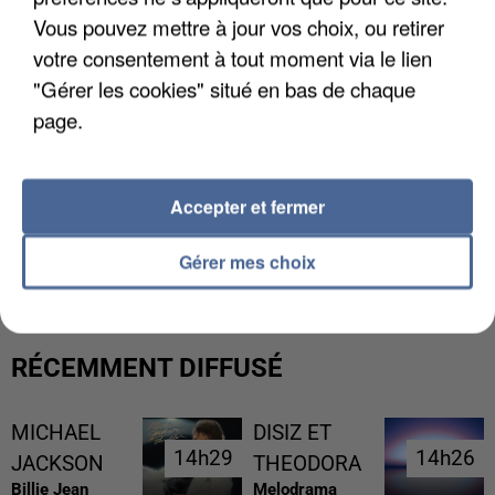
Vous pouvez mettre à jour vos choix, ou retirer
votre consentement à tout moment via le lien
"Gérer les cookies" situé en bas de chaque
page.
Accepter et fermer
LES FRANÇAIS, FANS DE LA FLEMME
Gérer mes choix
RÉCEMMENT DIFFUSÉ
MICHAEL
DISIZ ET
14h29
14h29
14h26
14h26
JACKSON
THEODORA
Billie Jean
Melodrama