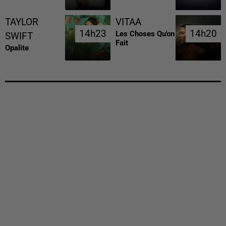
TAYLOR
VITAA
14h23
14h23
14h20
14h20
Les Choses Qu'on
SWIFT
Fait
Opalite