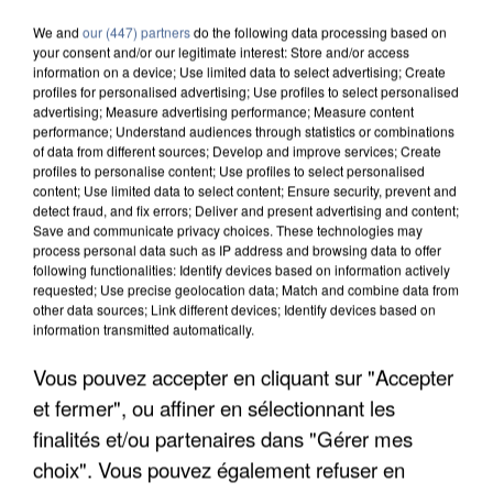
We and
our (447) partners
do the following data processing based on
your consent and/or our legitimate interest: Store and/or access
information on a device; Use limited data to select advertising; Create
profiles for personalised advertising; Use profiles to select personalised
advertising; Measure advertising performance; Measure content
performance; Understand audiences through statistics or combinations
of data from different sources; Develop and improve services; Create
profiles to personalise content; Use profiles to select personalised
content; Use limited data to select content; Ensure security, prevent and
detect fraud, and fix errors; Deliver and present advertising and content;
Save and communicate privacy choices. These technologies may
process personal data such as IP address and browsing data to offer
following functionalities: Identify devices based on information actively
requested; Use precise geolocation data; Match and combine data from
other data sources; Link different devices; Identify devices based on
information transmitted automatically.
Vous pouvez accepter en cliquant sur "Accepter
APRÈS TOUTES CES CANICULES, LES REFUGES
DE FAUNE SAUVAGE SONT...
et fermer", ou affiner en sélectionnant les
finalités et/ou partenaires dans "Gérer mes
choix". Vous pouvez également refuser en