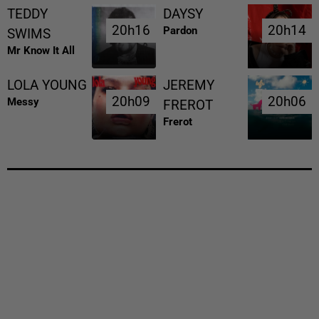
TEDDY
DAYSY
20h16
20h16
20h14
20h14
Pardon
SWIMS
Mr Know It All
LOLA YOUNG
JEREMY
20h09
20h09
20h06
20h06
Messy
FREROT
Frerot