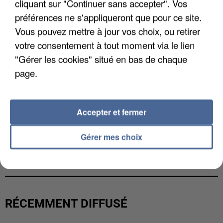
cliquant sur "Continuer sans accepter". Vos
préférences ne s'appliqueront que pour ce site.
Vous pouvez mettre à jour vos choix, ou retirer
votre consentement à tout moment via le lien
"Gérer les cookies" situé en bas de chaque
page.
Accepter et fermer
Gérer mes choix
L’UN DES FONDATEURS SUPPOSÉS DE LA DZ
MAFIA INTERPELLÉ EN ALGÉRIE
RÉCEMMENT DIFFUSÉ