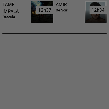
TAME
AMIR
12h37
12h37
12h34
12h34
Ce Soir
IMPALA
Dracula