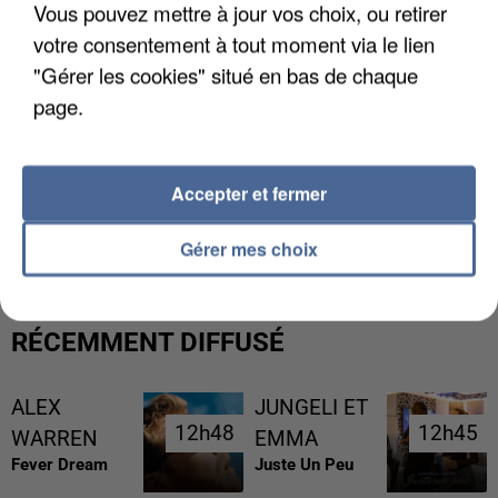
Vous pouvez mettre à jour vos choix, ou retirer
votre consentement à tout moment via le lien
"Gérer les cookies" situé en bas de chaque
page.
Accepter et fermer
L’UN DES FONDATEURS SUPPOSÉS DE LA DZ
MAFIA INTERPELLÉ EN ALGÉRIE
Gérer mes choix
RÉCEMMENT DIFFUSÉ
ALEX
JUNGELI ET
12h48
12h48
12h45
12h45
WARREN
EMMA
Fever Dream
Juste Un Peu