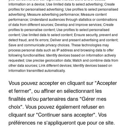
information on a device; Use limited data to select advertising; Create
profiles for personalised advertising; Use profiles to select personalised
advertising; Measure advertising performance; Measure content
performance; Understand audiences through statistics or combinations
of data from different sources; Develop and improve services; Create
profiles to personalise content; Use profiles to select personalised
content; Use limited data to select content; Ensure security, prevent and
detect fraud, and fix errors; Deliver and present advertising and content;
Save and communicate privacy choices. These technologies may
process personal data such as IP address and browsing data to offer
following functionalities: Identify devices based on information actively
requested; Use precise geolocation data; Match and combine data from
other data sources; Link different devices; Identify devices based on
APRÈS TOUTES CES CANICULES, LES REFUGES
information transmitted automatically.
DE FAUNE SAUVAGE SONT...
Vous pouvez accepter en cliquant sur "Accepter
et fermer", ou affiner en sélectionnant les
finalités et/ou partenaires dans "Gérer mes
choix". Vous pouvez également refuser en
cliquant sur "Continuer sans accepter". Vos
préférences ne s'appliqueront que pour ce site.