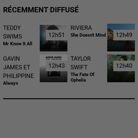
RÉCEMMENT DIFFUSÉ
TEDDY
RIVIERA
12h51
12h51
12h49
12h49
She Doesn't Mind
SWIMS
Mr Know It All
GAVIN
TAYLOR
12h43
12h43
12h40
12h40
JAMES ET
SWIFT
The Fate Of
PHILIPPINE
Ophelia
Always