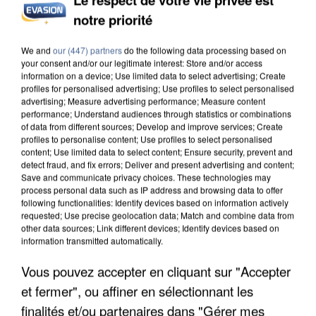
notre priorité
UNE TOURISTE DE L’OISE EMPORTÉE PAR UNE
COULÉE DE BOUE EN HAUTE-SAVOIE
We and
our (447) partners
do the following data processing based on
your consent and/or our legitimate interest: Store and/or access
information on a device; Use limited data to select advertising; Create
profiles for personalised advertising; Use profiles to select personalised
advertising; Measure advertising performance; Measure content
performance; Understand audiences through statistics or combinations
of data from different sources; Develop and improve services; Create
profiles to personalise content; Use profiles to select personalised
content; Use limited data to select content; Ensure security, prevent and
detect fraud, and fix errors; Deliver and present advertising and content;
Save and communicate privacy choices. These technologies may
process personal data such as IP address and browsing data to offer
following functionalities: Identify devices based on information actively
requested; Use precise geolocation data; Match and combine data from
other data sources; Link different devices; Identify devices based on
information transmitted automatically.
Vous pouvez accepter en cliquant sur "Accepter
et fermer", ou affiner en sélectionnant les
LES DONNÉES DE 300 000 CLIENTS DÉROBÉES À
INTERMARCHÉ APRÈS UNE...
finalités et/ou partenaires dans "Gérer mes