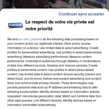
Continuer sans accepter
Le respect de votre vie privée est
notre priorité
We and
our (447) partners
do the following data processing based on
your consent and/or our legitimate interest: Store and/or access
information on a device; Use limited data to select advertising; Create
UN SECOND CADRE DE LA DZ MAFIA
profiles for personalised advertising; Use profiles to select personalised
INTERPELLÉ EN ALGÉRIE
advertising; Measure advertising performance; Measure content
performance; Understand audiences through statistics or combinations
of data from different sources; Develop and improve services; Create
profiles to personalise content; Use profiles to select personalised
content; Use limited data to select content; Ensure security, prevent and
detect fraud, and fix errors; Deliver and present advertising and content;
Save and communicate privacy choices. These technologies may
process personal data such as IP address and browsing data to offer
following functionalities: Identify devices based on information actively
requested; Use precise geolocation data; Match and combine data from
other data sources; Link different devices; Identify devices based on
information transmitted automatically.