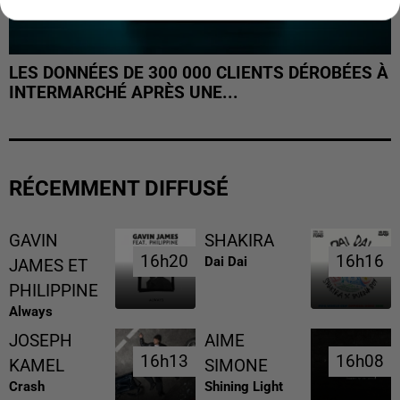
LES DONNÉES DE 300 000 CLIENTS DÉROBÉES À
INTERMARCHÉ APRÈS UNE...
RÉCEMMENT DIFFUSÉ
GAVIN
SHAKIRA
16h20
16h20
16h16
16h16
Dai Dai
JAMES ET
PHILIPPINE
Always
JOSEPH
AIME
16h13
16h13
16h08
16h08
KAMEL
SIMONE
Crash
Shining Light