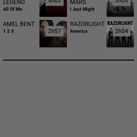
3h02
3h02
3h00
3h00
LEGEND
MARS
All Of Me
I Just Might
AMEL BENT
RAZORLIGHT
2h57
2h57
2h54
2h54
1 2 3
America