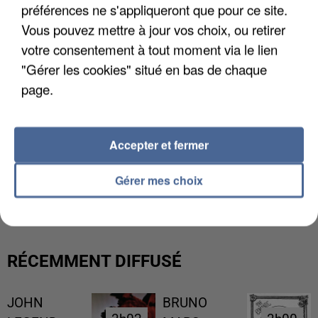
préférences ne s'appliqueront que pour ce site.
Vous pouvez mettre à jour vos choix, ou retirer
votre consentement à tout moment via le lien
"Gérer les cookies" situé en bas de chaque
page.
Accepter et fermer
L’UN DES FONDATEURS SUPPOSÉS DE LA DZ
Gérer mes choix
MAFIA INTERPELLÉ EN ALGÉRIE
RÉCEMMENT DIFFUSÉ
JOHN
BRUNO