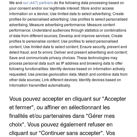
We and
our (447) partners
do the following data processing based on
your consent and/or our legitimate interest: Store and/or access
information on a device; Use limited data to select advertising; Create
profiles for personalised advertising; Use profiles to select personalised
advertising; Measure advertising performance; Measure content
performance; Understand audiences through statistics or combinations
of data from different sources; Develop and improve services; Create
profiles to personalise content; Use profiles to select personalised
content; Use limited data to select content; Ensure security, prevent and
detect fraud, and fix errors; Deliver and present advertising and content;
Save and communicate privacy choices. These technologies may
process personal data such as IP address and browsing data to offer
following functionalities: Identify devices based on information actively
requested; Use precise geolocation data; Match and combine data from
other data sources; Link different devices; Identify devices based on
information transmitted automatically.
APRÈS TOUTES CES CANICULES, LES REFUGES
Vous pouvez accepter en cliquant sur "Accepter
DE FAUNE SAUVAGE SONT...
et fermer", ou affiner en sélectionnant les
finalités et/ou partenaires dans "Gérer mes
choix". Vous pouvez également refuser en
cliquant sur "Continuer sans accepter". Vos