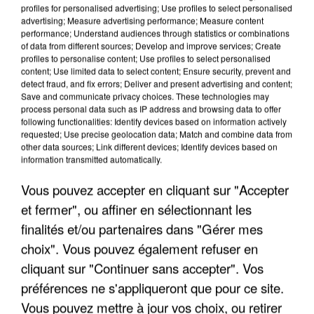
profiles for personalised advertising; Use profiles to select personalised
advertising; Measure advertising performance; Measure content
performance; Understand audiences through statistics or combinations
of data from different sources; Develop and improve services; Create
profiles to personalise content; Use profiles to select personalised
content; Use limited data to select content; Ensure security, prevent and
detect fraud, and fix errors; Deliver and present advertising and content;
Save and communicate privacy choices. These technologies may
process personal data such as IP address and browsing data to offer
following functionalities: Identify devices based on information actively
UN SECOND CADRE DE LA DZ MAFIA
requested; Use precise geolocation data; Match and combine data from
INTERPELLÉ EN ALGÉRIE
other data sources; Link different devices; Identify devices based on
information transmitted automatically.
Vous pouvez accepter en cliquant sur "Accepter
et fermer", ou affiner en sélectionnant les
finalités et/ou partenaires dans "Gérer mes
choix". Vous pouvez également refuser en
cliquant sur "Continuer sans accepter". Vos
préférences ne s'appliqueront que pour ce site.
Vous pouvez mettre à jour vos choix, ou retirer