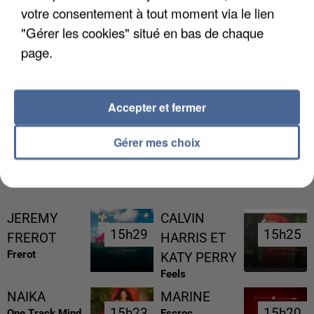
votre consentement à tout moment via le lien
"Gérer les cookies" situé en bas de chaque
page.
UNE TOURISTE DE L’OISE EMPORTÉE PAR UNE
COULÉE DE BOUE EN HAUTE-SAVOIE
Accepter et fermer
Gérer mes choix
RÉCEMMENT DIFFUSÉ
JEREMY
CALVIN
15h29
15h29
15h25
15h25
FREROT
HARRIS ET
Frerot
KATY PERRY
Feels
NAIKA
MARINE
15h23
15h23
15h20
15h20
One Track Mind
Escroc