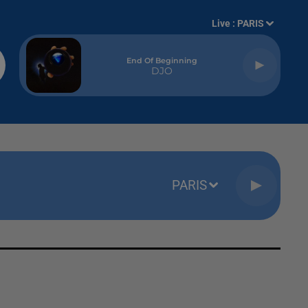
Live :
PARIS
End Of Beginning
DJO
PARIS