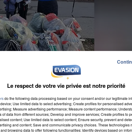
Contin
Le respect de votre vie privée est notre priorité
ers
do the following data processing based on your consent and/or our legitimate int
device; Use limited data to select advertising; Create profiles for personalised adver
vertising; Measure advertising performance; Measure content performance; Unders
ns of data from different sources; Develop and improve services; Create profiles to 
alised content; Use limited data to select content; Ensure security, prevent and detect
ertising and content; Save and communicate privacy choices. These technologies
2022, de 10h à midi. L'opération a pour objectif de
and browsing data to offer following functionalities: Identify devices based on infor