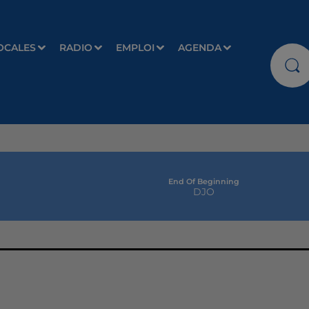
OCALES
RADIO
EMPLOI
AGENDA
End Of Beginning
DJO