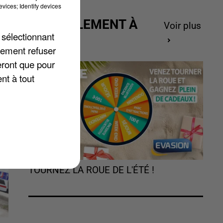
vices; Identify devices
en
ACTUELLEMENT À
Voir plus
 sélectionnant
GAGNER
lement refuser
eront que pour
nt à tout
TOURNEZ LA ROUE DE L'ÉTÉ !