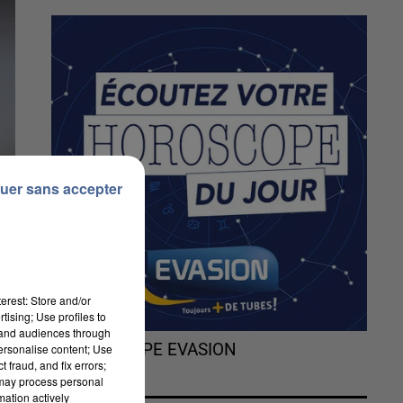
uer sans accepter
erest: Store and/or
tising; Use profiles to
tand audiences through
L'HOROSCOPE EVASION
personalise content; Use
 fraud, and fix errors;
 may process personal
mation actively