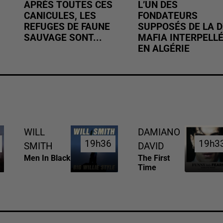
APRÈS TOUTES CES
L’UN DES
CANICULES, LES
FONDATEURS
REFUGES DE FAUNE
SUPPOSÉS DE LA D
SAUVAGE SONT...
MAFIA INTERPELL
EN ALGÉRIE
WILL
DAMIANO
19h36
19h36
19h3
19h3
SMITH
DAVID
Men In Black
The First
Time