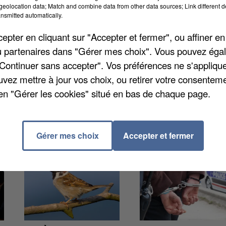
eolocation data; Match and combine data from other data sources; Link different de
ada et du bois Brûlet. Ce rendez-vous bimestriel est 
nsmitted automatically.
sacs et des pinces vous seront fournis par la
pter en cliquant sur "Accepter et fermer", ou affiner en
a commune. Vous pouvez vous inscrire par mail à
/ou partenaires dans "Gérer mes choix". Vous pouvez éga
"Continuer sans accepter". Vos préférences ne s'appliqu
uvez mettre à jour vos choix, ou retirer votre consenteme
en "Gérer les cookies" situé en bas de chaque page.
Gérer mes choix
Accepter et fermer