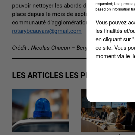
requested; Use precise g
pouvoir nettoyer les abords du plan d'eau du Can
based on information tra
place depuis le mois de septembre dernier. Des 
Vous pouvez acce
communauté d'agglomération du Beauvaisis et l
les finalités et
rotarybeauvais@gmail.com
en cliquant sur 
ce site. Vous po
Crédit : Nicolas Chacun – Benjamin Swiniarski
moment via le li
LES ARTICLES LES PLUS VUS