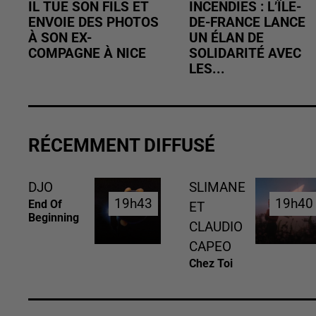
IL TUE SON FILS ET
INCENDIES : L’ÎLE-
ENVOIE DES PHOTOS
DE-FRANCE LANCE
À SON EX-
UN ÉLAN DE
COMPAGNE À NICE
SOLIDARITÉ AVEC
LES...
RÉCEMMENT DIFFUSÉ
DJO
SLIMANE
19h43
19h43
19h40
19h40
End Of
ET
Beginning
CLAUDIO
CAPEO
Chez Toi