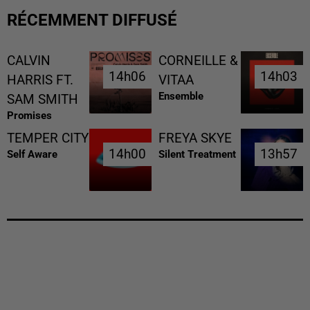
RÉCEMMENT DIFFUSÉ
CALVIN
CORNEILLE &
14h06
14h06
14h03
14h03
HARRIS FT.
VITAA
Ensemble
SAM SMITH
Promises
TEMPER CITY
FREYA SKYE
14h00
14h00
13h57
13h57
Self Aware
Silent Treatment