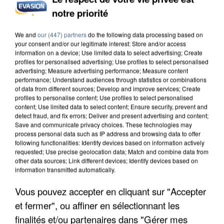
notre priorité
INCENDIES : L’ÎLE-DE-FRANCE LANCE UN ÉLAN
DE SOLIDARITÉ AVEC LES...
We and
our (447) partners
do the following data processing based on
your consent and/or our legitimate interest: Store and/or access
information on a device; Use limited data to select advertising; Create
profiles for personalised advertising; Use profiles to select personalised
advertising; Measure advertising performance; Measure content
performance; Understand audiences through statistics or combinations
of data from different sources; Develop and improve services; Create
profiles to personalise content; Use profiles to select personalised
content; Use limited data to select content; Ensure security, prevent and
detect fraud, and fix errors; Deliver and present advertising and content;
Save and communicate privacy choices. These technologies may
process personal data such as IP address and browsing data to offer
following functionalities: Identify devices based on information actively
requested; Use precise geolocation data; Match and combine data from
other data sources; Link different devices; Identify devices based on
information transmitted automatically.
Vous pouvez accepter en cliquant sur "Accepter
et fermer", ou affiner en sélectionnant les
APRÈS TOUTES CES CANICULES, LES REFUGES
DE FAUNE SAUVAGE SONT...
finalités et/ou partenaires dans "Gérer mes