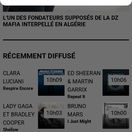
L’UN DES FONDATEURS SUPPOSÉS DE LA DZ
MAFIA INTERPELLÉ EN ALGÉRIE
RÉCEMMENT DIFFUSÉ
CLARA
ED SHEERAN
10h09
10h09
10h06
10h06
LUCIANI
& MARTIN
Respire Encore
GARRIX
Repeat It
LADY GAGA
BRUNO
10h03
10h03
10h00
10h00
ET BRADLEY
MARS
I Just Might
COOPER
Shallow