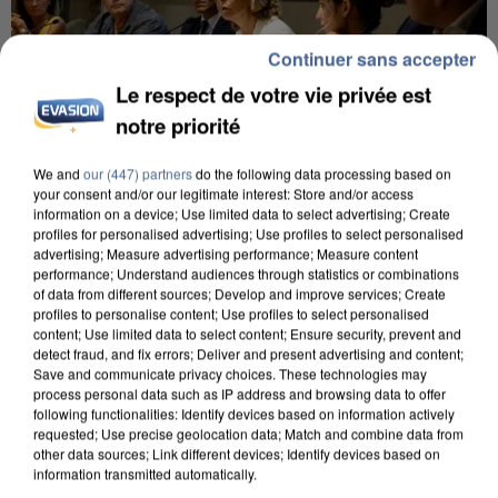
Continuer sans accepter
Le respect de votre vie privée est
notre priorité
We and
our (447) partners
do the following data processing based on
your consent and/or our legitimate interest: Store and/or access
INCENDIES : L’ÎLE-DE-FRANCE LANCE UN ÉLAN
information on a device; Use limited data to select advertising; Create
DE SOLIDARITÉ AVEC LES...
profiles for personalised advertising; Use profiles to select personalised
advertising; Measure advertising performance; Measure content
performance; Understand audiences through statistics or combinations
of data from different sources; Develop and improve services; Create
profiles to personalise content; Use profiles to select personalised
content; Use limited data to select content; Ensure security, prevent and
detect fraud, and fix errors; Deliver and present advertising and content;
Save and communicate privacy choices. These technologies may
process personal data such as IP address and browsing data to offer
following functionalities: Identify devices based on information actively
requested; Use precise geolocation data; Match and combine data from
other data sources; Link different devices; Identify devices based on
information transmitted automatically.