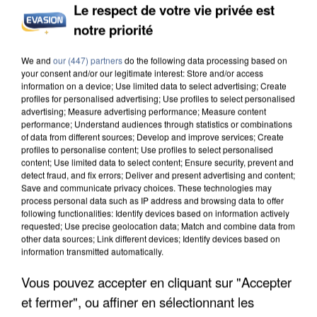
Le respect de votre vie privée est
INCENDIES : L’ÎLE-DE-FRANCE LANCE UN ÉLAN
DE SOLIDARITÉ AVEC LES...
notre priorité
We and
our (447) partners
do the following data processing based on
your consent and/or our legitimate interest: Store and/or access
information on a device; Use limited data to select advertising; Create
profiles for personalised advertising; Use profiles to select personalised
advertising; Measure advertising performance; Measure content
performance; Understand audiences through statistics or combinations
of data from different sources; Develop and improve services; Create
profiles to personalise content; Use profiles to select personalised
content; Use limited data to select content; Ensure security, prevent and
detect fraud, and fix errors; Deliver and present advertising and content;
Save and communicate privacy choices. These technologies may
process personal data such as IP address and browsing data to offer
following functionalities: Identify devices based on information actively
requested; Use precise geolocation data; Match and combine data from
other data sources; Link different devices; Identify devices based on
information transmitted automatically.
Vous pouvez accepter en cliquant sur "Accepter
APRÈS TOUTES CES CANICULES, LES REFUGES
DE FAUNE SAUVAGE SONT...
et fermer", ou affiner en sélectionnant les