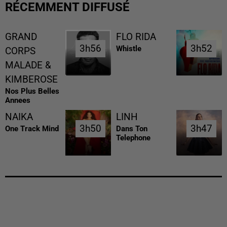
RÉCEMMENT DIFFUSÉ
GRAND
FLO RIDA
3h56
3h56
3h52
3h52
Whistle
CORPS
MALADE &
KIMBEROSE
Nos Plus Belles
Annees
NAIKA
LINH
3h50
3h50
3h47
3h47
One Track Mind
Dans Ton
Telephone