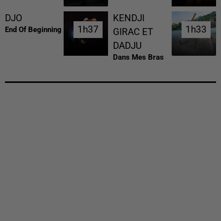
DJO
KENDJI
1h37
1h37
1h33
1h33
End Of Beginning
GIRAC ET
DADJU
Dans Mes Bras