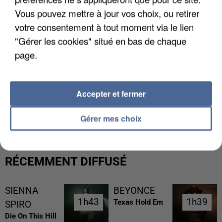
Vous pouvez mettre à jour vos choix, ou retirer
votre consentement à tout moment via le lien
"Gérer les cookies" situé en bas de chaque
page.
Accepter et fermer
L’UN DES FONDATEURS SUPPOSÉS DE LA DZ
MAFIA INTERPELLÉ EN ALGÉRIE
Gérer mes choix
RÉCEMMENT DIFFUSÉ
SIENNA
BEYONCE
1h43
1h43
1h39
1h39
Texas Hold Em
SPIRO
Die On This Hill