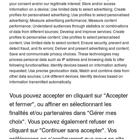
your consent and/or our legitimate interest: Store and/or access
information on a device; Use limited data to select advertising; Create
profiles for personalised advertising; Use profiles to select personalised
advertising; Measure advertising performance; Measure content
performance; Understand audiences through statistics or combinations
of data from different sources; Develop and improve services; Create
profiles to personalise content; Use profiles to select personalised
content; Use limited data to select content; Ensure security, prevent and
detect fraud, and fix errors; Deliver and present advertising and content;
Save and communicate privacy choices. These technologies may
process personal data such as IP address and browsing data to offer
following functionalities: Identify devices based on information actively
requested; Use precise geolocation data; Match and combine data from
other data sources; Link different devices; Identify devices based on
APRÈS TOUTES CES CANICULES, LES REFUGES
information transmitted automatically.
DE FAUNE SAUVAGE SONT...
Vous pouvez accepter en cliquant sur "Accepter
et fermer", ou affiner en sélectionnant les
finalités et/ou partenaires dans "Gérer mes
choix". Vous pouvez également refuser en
cliquant sur "Continuer sans accepter". Vos
préférences ne s'appliqueront que pour ce site.