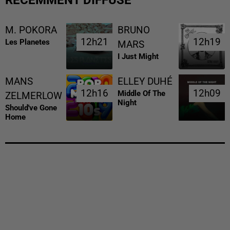
M. POKORA
BRUNO
12h21
12h21
12h19
12h19
Les Planetes
MARS
I Just Might
MANS
ELLEY DUHÉ
12h16
12h16
12h09
12h09
Middle Of The
ZELMERLOW
Night
Should've Gone
Home