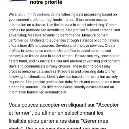
notre priorité
DE SOLIDARITÉ AVEC LES...
We and
our (447) partners
do the following data processing based on
your consent and/or our legitimate interest: Store and/or access
information on a device; Use limited data to select advertising; Create
profiles for personalised advertising; Use profiles to select personalised
advertising; Measure advertising performance; Measure content
performance; Understand audiences through statistics or combinations
of data from different sources; Develop and improve services; Create
profiles to personalise content; Use profiles to select personalised
content; Use limited data to select content; Ensure security, prevent and
detect fraud, and fix errors; Deliver and present advertising and content;
Save and communicate privacy choices. These technologies may
process personal data such as IP address and browsing data to offer
following functionalities: Identify devices based on information actively
requested; Use precise geolocation data; Match and combine data from
other data sources; Link different devices; Identify devices based on
information transmitted automatically.
Vous pouvez accepter en cliquant sur "Accepter
APRÈS TOUTES CES CANICULES, LES REFUGES
et fermer", ou affiner en sélectionnant les
DE FAUNE SAUVAGE SONT...
finalités et/ou partenaires dans "Gérer mes
choix". Vous pouvez également refuser en