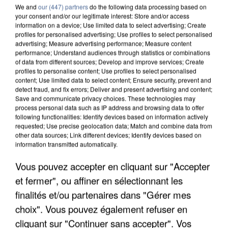
We and
our (447) partners
do the following data processing based on
your consent and/or our legitimate interest: Store and/or access
information on a device; Use limited data to select advertising; Create
profiles for personalised advertising; Use profiles to select personalised
advertising; Measure advertising performance; Measure content
performance; Understand audiences through statistics or combinations
of data from different sources; Develop and improve services; Create
profiles to personalise content; Use profiles to select personalised
content; Use limited data to select content; Ensure security, prevent and
detect fraud, and fix errors; Deliver and present advertising and content;
Save and communicate privacy choices. These technologies may
process personal data such as IP address and browsing data to offer
following functionalities: Identify devices based on information actively
requested; Use precise geolocation data; Match and combine data from
other data sources; Link different devices; Identify devices based on
information transmitted automatically.
UN SECOND CADRE DE LA DZ MAFIA
INTERPELLÉ EN ALGÉRIE
Vous pouvez accepter en cliquant sur "Accepter
et fermer", ou affiner en sélectionnant les
finalités et/ou partenaires dans "Gérer mes
choix". Vous pouvez également refuser en
cliquant sur "Continuer sans accepter". Vos