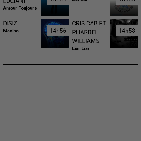
LUCIANI
Amour Toujours
DISIZ
CRIS CAB FT.
14h56
14h56
14h53
14h53
Maniac
PHARRELL
WILLIAMS
Liar Liar