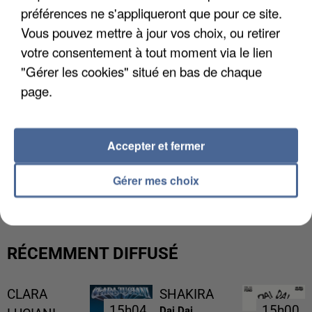
préférences ne s'appliqueront que pour ce site.
Vous pouvez mettre à jour vos choix, ou retirer
votre consentement à tout moment via le lien
"Gérer les cookies" situé en bas de chaque
page.
Accepter et fermer
UNE TOURISTE DE L’OISE EMPORTÉE PAR UNE
COULÉE DE BOUE EN HAUTE-SAVOIE
Gérer mes choix
RÉCEMMENT DIFFUSÉ
CLARA
SHAKIRA
15h04
15h04
15h00
15h00
Dai Dai