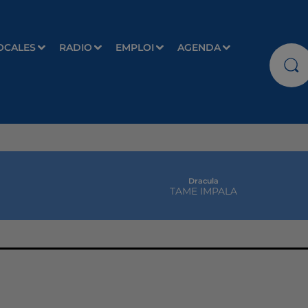
OCALES
RADIO
EMPLOI
AGENDA
Dracula
TAME IMPALA