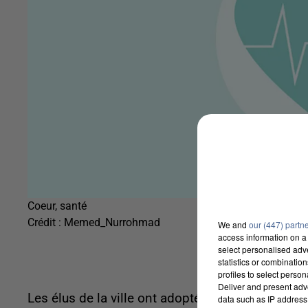
Coeur, santé
Crédit :
Memed_Nurrohmad
We and
our (447) partn
access information on a 
select personalised ad
statistics or combinatio
profiles to select person
Deliver and present adv
Les élus de la ville ont adopté à l'unanimité la 
data such as IP address 