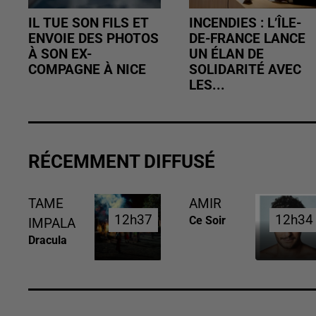
IL TUE SON FILS ET
INCENDIES : L’ÎLE-
ENVOIE DES PHOTOS
DE-FRANCE LANCE
À SON EX-
UN ÉLAN DE
COMPAGNE À NICE
SOLIDARITÉ AVEC
LES...
RÉCEMMENT DIFFUSÉ
TAME
AMIR
12h37
12h37
12h34
12h34
Ce Soir
IMPALA
Dracula