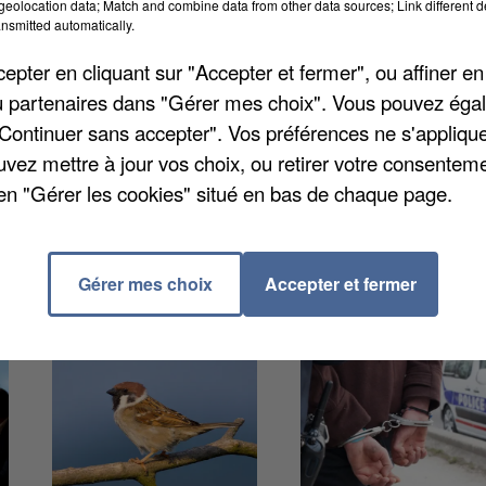
eolocation data; Match and combine data from other data sources; Link different de
rance extérieur a programmé une réunion publique
nsmitted automatically.
lle aura lieu jeudi 21 mars prochain à 18 heures. Il
pter en cliquant sur "Accepter et fermer", ou affiner en
nne, au 7 allée de Cheddar. Pour rappel, les citoyens
/ou partenaires dans "Gérer mes choix". Vous pouvez éga
cier d'un tarif préférentiel. En attendant, vous pouve
"Continuer sans accepter". Vos préférences ne s'appliqu
uvez mettre à jour vos choix, ou retirer votre consenteme
en "Gérer les cookies" situé en bas de chaque page.
Gérer mes choix
Accepter et fermer