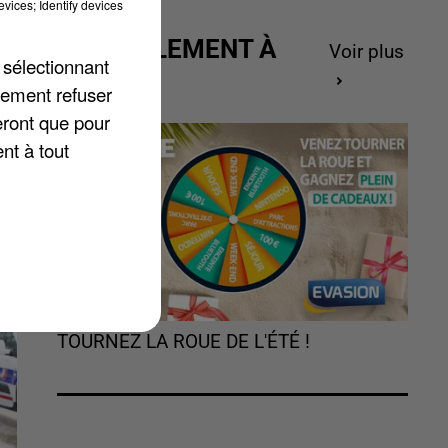
vices; Identify devices
ACTUELLEMENT À
Voir plus
 sélectionnant
GAGNER
lement refuser
z
eront que pour
nt à tout
TOURNEZ LA ROUE DE L'ÉTÉ !