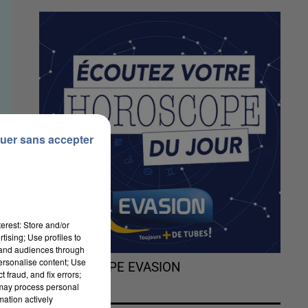
uer sans accepter
erest: Store and/or
tising; Use profiles to
tand audiences through
personalise content; Use
L'HOROSCOPE EVASION
 fraud, and fix errors;
 may process personal
mation actively