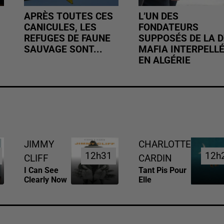
APRÈS TOUTES CES
L’UN DES
CANICULES, LES
FONDATEURS
REFUGES DE FAUNE
SUPPOSÉS DE LA D
SAUVAGE SONT...
MAFIA INTERPELL
EN ALGÉRIE
JIMMY
CHARLOTTE
12h31
12h31
12h
12h
CLIFF
CARDIN
I Can See
Tant Pis Pour
Clearly Now
Elle