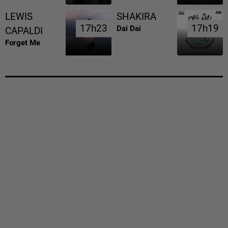
LEWIS
SHAKIRA
17h23
17h23
17h19
17h19
Dai Dai
CAPALDI
Forget Me