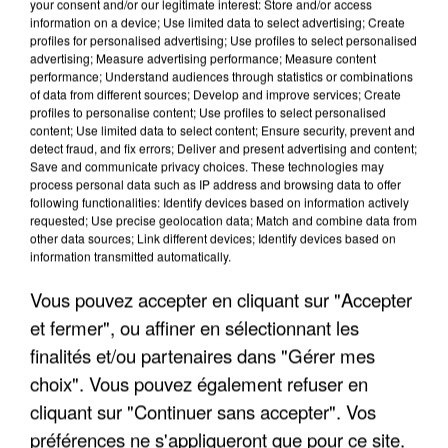
your consent and/or our legitimate interest: Store and/or access
information on a device; Use limited data to select advertising; Create
profiles for personalised advertising; Use profiles to select personalised
advertising; Measure advertising performance; Measure content
performance; Understand audiences through statistics or combinations
of data from different sources; Develop and improve services; Create
profiles to personalise content; Use profiles to select personalised
content; Use limited data to select content; Ensure security, prevent and
detect fraud, and fix errors; Deliver and present advertising and content;
Save and communicate privacy choices. These technologies may
process personal data such as IP address and browsing data to offer
following functionalities: Identify devices based on information actively
requested; Use precise geolocation data; Match and combine data from
other data sources; Link different devices; Identify devices based on
UN SECOND CADRE DE LA DZ MAFIA
information transmitted automatically.
INTERPELLÉ EN ALGÉRIE
Vous pouvez accepter en cliquant sur "Accepter
et fermer", ou affiner en sélectionnant les
finalités et/ou partenaires dans "Gérer mes
choix". Vous pouvez également refuser en
cliquant sur "Continuer sans accepter". Vos
préférences ne s'appliqueront que pour ce site.