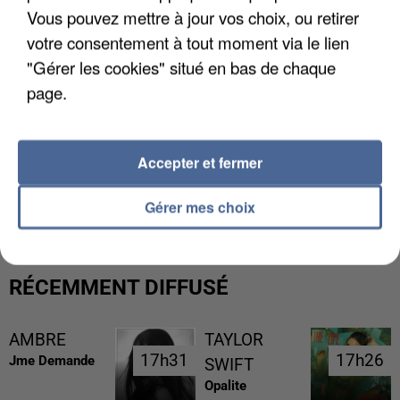
Vous pouvez mettre à jour vos choix, ou retirer
votre consentement à tout moment via le lien
"Gérer les cookies" situé en bas de chaque
page.
Accepter et fermer
UNE TOURISTE DE L’OISE EMPORTÉE PAR UNE
COULÉE DE BOUE EN HAUTE-SAVOIE
Gérer mes choix
RÉCEMMENT DIFFUSÉ
AMBRE
TAYLOR
17h31
17h31
17h26
17h26
Jme Demande
SWIFT
Opalite