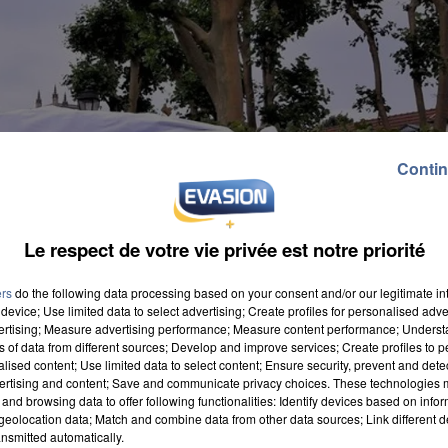
Contin
Le respect de votre vie privée est notre priorité
ers
do the following data processing based on your consent and/or our legitimate int
device; Use limited data to select advertising; Create profiles for personalised adver
vertising; Measure advertising performance; Measure content performance; Unders
ns of data from different sources; Develop and improve services; Create profiles to 
alised content; Use limited data to select content; Ensure security, prevent and detect
ertising and content; Save and communicate privacy choices. These technologies
and browsing data to offer following functionalities: Identify devices based on infor
er pacifiquement ce samedi 2 octobre, de 15h à 18h,
eolocation data; Match and combine data from other data sources; Link different de
nsmitted automatically.
tre 45 platanes d'Orient pour construire un parking