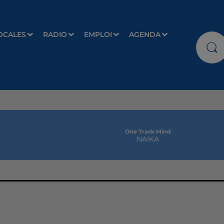
OCALES
RADIO
EMPLOI
AGENDA
One Track Mind
NAIKA