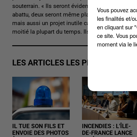
souterrain. « Ils seront évidemment remplacés »
Vous pouvez acce
abattu, deux seront même plantés, promet l'édi
les finalités et
mais aussi un projet inutile car selon eux les p
en cliquant sur 
moitié la plupart du temps. Ils avaient déjà man
ce site. Vous po
moment via le li
LES ARTICLES LES PLUS VUS
IL TUE SON FILS ET
INCENDIES : L’ÎLE-
ENVOIE DES PHOTOS
DE-FRANCE LANCE