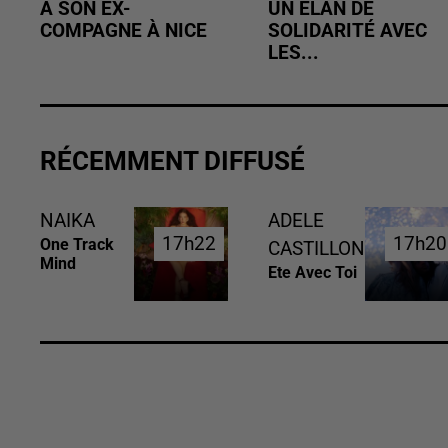
À SON EX-
UN ÉLAN DE
COMPAGNE À NICE
SOLIDARITÉ AVEC
LES...
RÉCEMMENT DIFFUSÉ
NAIKA
ADELE
17h22
17h22
17h20
17h20
One Track
CASTILLON
Mind
Ete Avec Toi