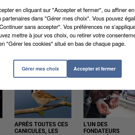
, a promis le maire, Jean-François Copé. Pour un arb
pter en cliquant sur "Accepter et fermer", ou affiner en
le. Ses opposants dénoncent une agression écologiq
/ou partenaires dans "Gérer mes choix". Vous pouvez éga
arkings de la cité épiscopale ne sont occupés qu'à
"Continuer sans accepter". Vos préférences ne s'appliqu
ifesté fin juin pour les mêmes raisons.
uvez mettre à jour vos choix, ou retirer votre consenteme
en "Gérer les cookies" situé en bas de chaque page.
Gérer mes choix
Accepter et fermer
APRÈS TOUTES CES
L’UN DES
CANICULES, LES
FONDATEURS