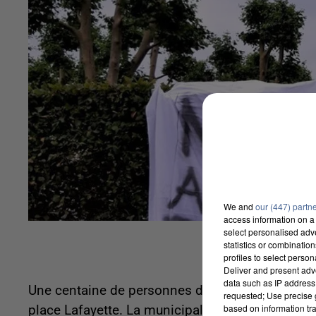
We and
our (447) partn
access information on a 
select personalised ad
statistics or combinatio
profiles to select person
Deliver and present adv
data such as IP address 
Une centaine de personnes doivent se rassembl
requested; Use precise g
based on information tra
place Lafayette. La municipalité a décidé d'abat