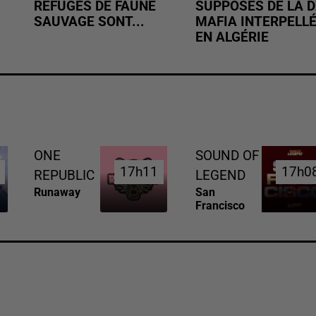
REFUGES DE FAUNE
SUPPOSÉS DE LA D
SAUVAGE SONT...
MAFIA INTERPELL
EN ALGÉRIE
ONE
SOUND OF
17h11
17h11
17h0
17h0
REPUBLIC
LEGEND
Runaway
San
Francisco