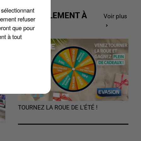
re
 sélectionnant
ACTUELLEMENT À
ue
Voir plus
lement refuser
GAGNER
eront que pour
nt à tout
TOURNEZ LA ROUE DE L'ÉTÉ !