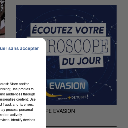
uer sans accepter
erest: Store and/or
tising; Use profiles to
tand audiences through
personalise content; Use
 fraud, and fix errors;
 may process personal
L'HOROSCOPE EVASION
mation actively
vices; Identify devices