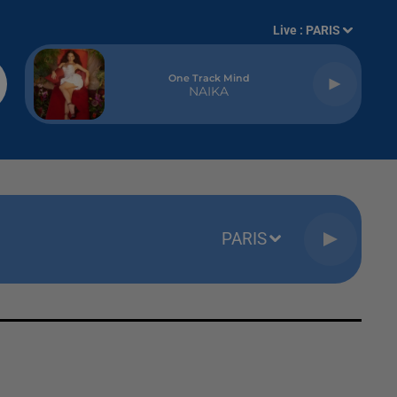
Live :
PARIS
One Track Mind
NAIKA
PARIS