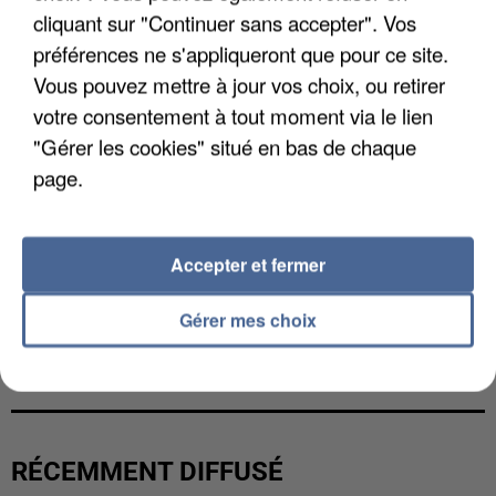
cliquant sur "Continuer sans accepter". Vos
préférences ne s'appliqueront que pour ce site.
Vous pouvez mettre à jour vos choix, ou retirer
votre consentement à tout moment via le lien
"Gérer les cookies" situé en bas de chaque
page.
Accepter et fermer
Gérer mes choix
L’UN DES FONDATEURS SUPPOSÉS DE LA DZ
MAFIA INTERPELLÉ EN ALGÉRIE
RÉCEMMENT DIFFUSÉ