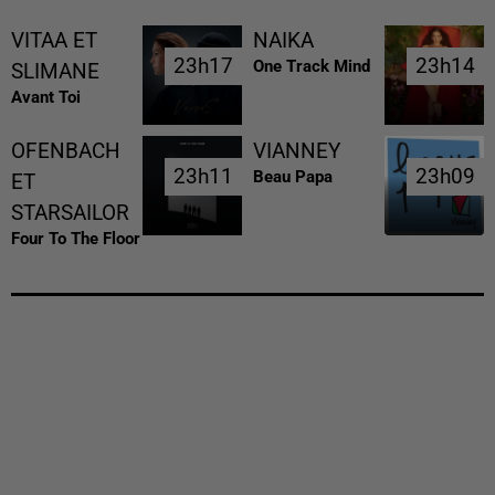
VITAA ET
NAIKA
23h17
23h17
23h14
23h14
One Track Mind
SLIMANE
Avant Toi
OFENBACH
VIANNEY
23h11
23h11
23h09
23h09
Beau Papa
ET
STARSAILOR
Four To The Floor