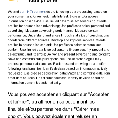
We and
our (447) partners
do the following data processing based on
your consent and/or our legitimate interest: Store and/or access
information on a device; Use limited data to select advertising; Create
profiles for personalised advertising; Use profiles to select personalised
advertising; Measure advertising performance; Measure content
performance; Understand audiences through statistics or combinations
of data from different sources; Develop and improve services; Create
profiles to personalise content; Use profiles to select personalised
content; Use limited data to select content; Ensure security, prevent and
detect fraud, and fix errors; Deliver and present advertising and content;
Save and communicate privacy choices. These technologies may
process personal data such as IP address and browsing data to offer
following functionalities: Identify devices based on information actively
requested; Use precise geolocation data; Match and combine data from
other data sources; Link different devices; Identify devices based on
information transmitted automatically.
Vous pouvez accepter en cliquant sur "Accepter
APRÈS TOUTES CES CANICULES, LES REFUGES
DE FAUNE SAUVAGE SONT...
et fermer", ou affiner en sélectionnant les
finalités et/ou partenaires dans "Gérer mes
choix". Vous pouvez également refuser en