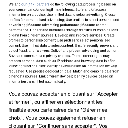
We and
our (447) partners
do the following data processing based on
your consent and/or our legitimate interest: Store and/or access
information on a device; Use limited data to select advertising; Create
profiles for personalised advertising; Use profiles to select personalised
advertising; Measure advertising performance; Measure content
performance; Understand audiences through statistics or combinations
of data from different sources; Develop and improve services; Create
profiles to personalise content; Use profiles to select personalised
content; Use limited data to select content; Ensure security, prevent and
detect fraud, and fix errors; Deliver and present advertising and content;
Save and communicate privacy choices. These technologies may
process personal data such as IP address and browsing data to offer
following functionalities: Identify devices based on information actively
requested; Use precise geolocation data; Match and combine data from
other data sources; Link different devices; Identify devices based on
information transmitted automatically.
APRÈS TOUTES CES CANICULES, LES REFUGES
DE FAUNE SAUVAGE SONT...
Vous pouvez accepter en cliquant sur "Accepter
et fermer", ou affiner en sélectionnant les
finalités et/ou partenaires dans "Gérer mes
choix". Vous pouvez également refuser en
cliquant sur "Continuer sans accepter". Vos