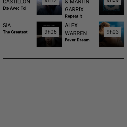
9h17
9h17
9h09
9h09
CASTILLON
& MARTIN
Ete Avec Toi
GARRIX
Repeat It
SIA
ALEX
9h06
9h06
9h03
9h03
The Greatest
WARREN
Fever Dream